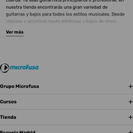
cuerda. Ya seas guitarrista principiante o profesional, en
nuestra tienda encontrarás una gran variedad de
guitarras y bajos para todos los estilos musicales. Desde
clásicas y acústicas hasta eléctricas y bajos de cinco
cuerdas, contamos con las mejores marcas del mercado.
Ver más
Complementa tu instrumento con amplificadores de
calidad y una amplia gama de efectos para crear tu propio
sonido.
Grupo Microfusa
Cursos
Tienda
Escuela Madrid