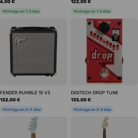
Precio
6,00 €
Precio
122,00 €
habitual
habitual
Entrega en 1-2 días
Entrega en 1-2 días
●
●
FENDER RUMBLE 15 V3
DIGITECH DROP TUNE
Precio
132,00 €
Precio
135,00 €
habitual
habitual
Entrega en 5-9 días
Entrega en 2-4 días
●
●