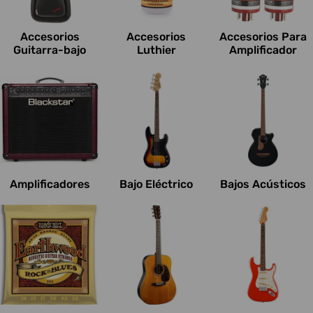
c
i
Accesorios
Accesorios
Accesorios Para
o
Guitarra-bajo
Luthier
Amplificador
n
e
s
:
Amplificadores
Bajo Eléctrico
Bajos Acústicos