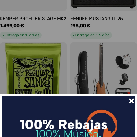
KEMPER PROFILER STAGE MK2
FENDER MUSTANG LT 25
Precio
1.499,00 €
Precio
198,00 €
habitual
habitual
Entrega en 1-2 días
Entrega en 1-2 días
●
●
Ernie Ball Juego Eléctrica
DONNER HUSH-I Silent Guitar
Slinky Regular 10-46
Caoba
Precio
9,00 €
Precio
339,00 €