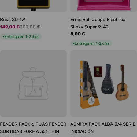
Boss SD-1W
Ernie Ball Juego Eléctrica
149,00 €
202,00 €
Slinky Super 9-42
Precio
Precio
Precio
8,00 €
de
habitual
Entrega en 1-2 días
●
habitual
oferta
Entrega en 1-2 días
●
FENDER PACK 6 PUAS FENDER
ADMIRA PACK ALBA 3/4 SERIE
SURTIDAS FORMA 351 THIN
INICIACIÓN