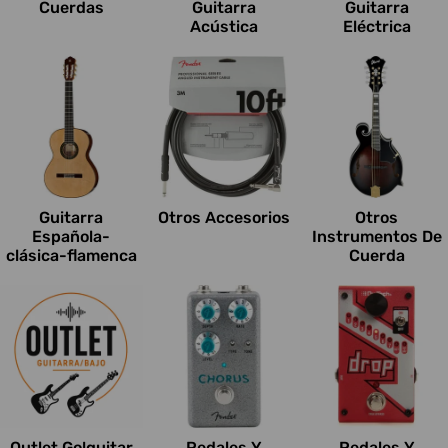
Cuerdas
Guitarra
Guitarra
Acústica
Eléctrica
Guitarra
Otros Accesorios
Otros
Española-
Instrumentos De
clásica-flamenca
Cuerda
Outlet Go!guitar
Pedales Y
Pedales Y