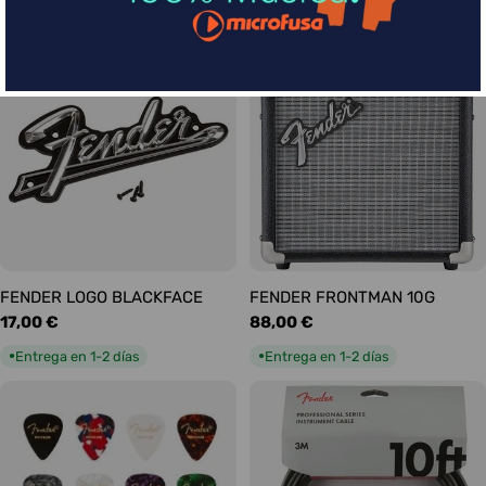
habitual
habitual
Entrega en 5-9 días
Entrega en 1-2 días
●
●
FENDER LOGO BLACKFACE
FENDER FRONTMAN 10G
Precio
17,00 €
Precio
88,00 €
habitual
habitual
Entrega en 1-2 días
Entrega en 1-2 días
●
●