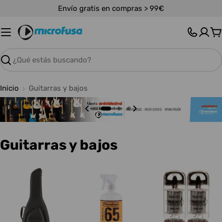
Saltar
Envío gratis en compras > 99€
al
contenido
C
Buscar
Inicio
Guitarras y bajos
C
Guitarras y bajos
o
l
e
c