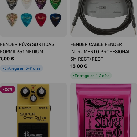
FENDER PÚAS SURTIDAS
FENDER CABLE FENDER
FORMA 351 MEDIUM
INTRUMENTO PROFESIONAL
Precio
7,00 €
3M RECT/RECT
habitual
Precio
13,00 €
Entrega en 5-9 días
●
habitual
Entrega en 1-2 días
●
-26%