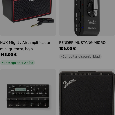
NUX Mighty Air amplificador
FENDER MUSTANG MICRO
Precio
106,00 €
mini guitarra, bajo
habitual
Precio
145,00 €
Consultar disponibilidad
○
habitual
Entrega en 1-2 días
●