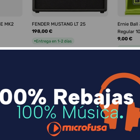
GE MK2
FENDER MUSTANG LT 25
Ernie Ball
Precio
198,00 €
Regular 1
habitual
Precio
9,00 €
Entrega en 1-2 días
●
habitual
Entrega e
●