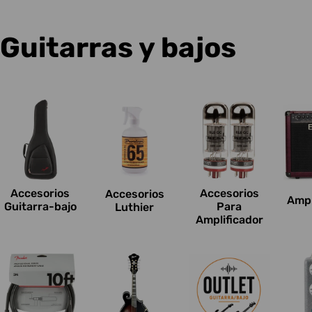
C
Guitarras y bajos
o
l
e
c
Accesorios
Accesorios
Accesorios
Ampl
c
Guitarra-bajo
Para
Luthier
Amplificador
i
o