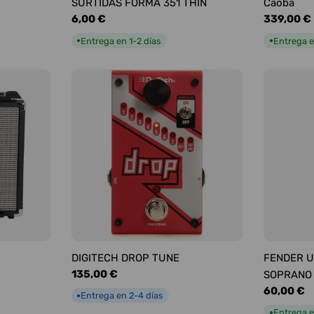
SURTIDAS FORMA 351 THIN
Caoba
Precio
6,00 €
Precio
339,00 €
habitual
habitual
Entrega en 1-2 días
Entrega e
●
●
DIGITECH DROP TUNE
FENDER U
Precio
135,00 €
SOPRANO
habitual
Precio
60,00 €
Entrega en 2-4 días
●
habitual
Entrega e
●