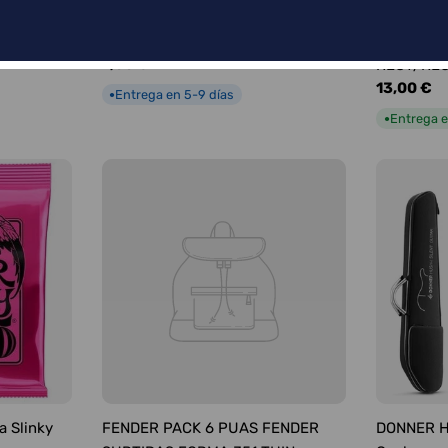
FENDER PÚAS SURTIDAS FORMA
FENDER C
351 MEDIUM
INTRUMEN
Precio
7,00 €
RECT/RE
habitual
Precio
13,00 €
Entrega en 5-9 días
●
habitual
Entrega e
●
a Slinky
FENDER PACK 6 PUAS FENDER
DONNER HU