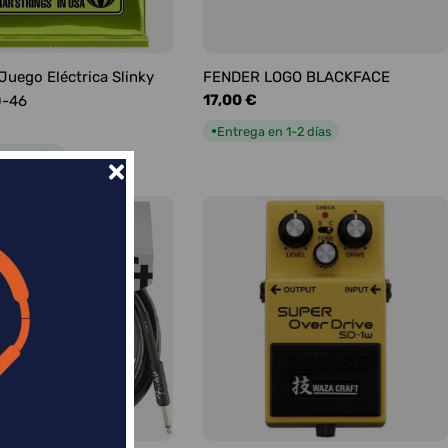
 Juego Eléctrica Slinky
FENDER LOGO BLACKFACE
Precio
17,00 €
0-46
habitual
Entrega en 1-2 días
●
n 1-2 días