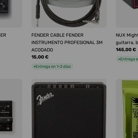
YER
FENDER CABLE FENDER
NUX Might
INSTRUMENTO PROFESIONAL 3M
guitarra, 
Precio
145,00 €
ACODADO
habitual
Precio
15,00 €
Entrega e
●
habitual
Entrega en 1-2 días
●