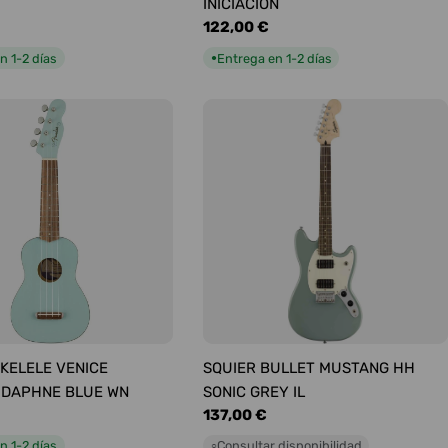
INICIACIÓN
Precio
122,00 €
habitual
n 1-2 días
Entrega en 1-2 días
●
KELELE VENICE
SQUIER BULLET MUSTANG HH
 DAPHNE BLUE WN
SONIC GREY IL
Precio
137,00 €
habitual
n 1-2 días
Consultar disponibilidad
○