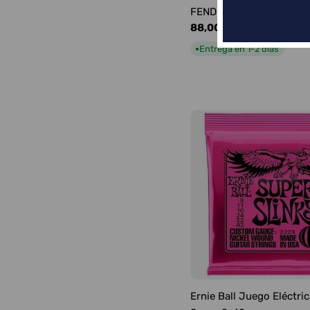
FENDER FRONTMAN 10G
Precio
88,00 €
habitual
Entrega en 1-2 días
●
Ernie Ball Juego Eléctric