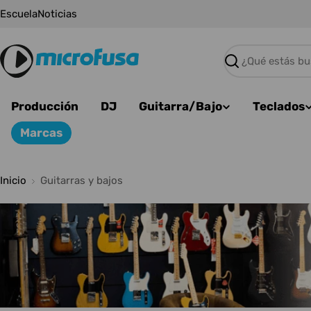
Saltar
Escuela
Noticias
al
contenido
Buscar
Producción
DJ
Guitarra/Bajo
Teclados
Marcas
Inicio
Guitarras y bajos