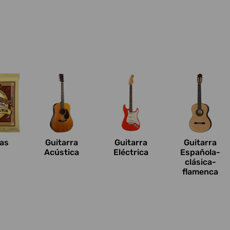
n
as
Guitarra
Guitarra
Guitarra
Acústica
Eléctrica
Española-
clásica-
flamenca