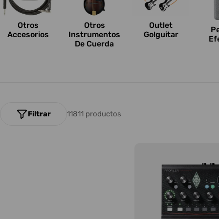
n
e
Otros
Outlet
Otros
P
Accesorios
Go!guitar
Instrumentos
Ef
s
De Cuerda
:
Filtrar
11811 productos