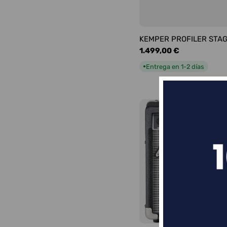
KEMPER PROFILER STA
Precio
1.499,00 €
habitual
Entrega en 1-2 días
●