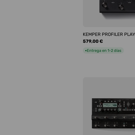
KEMPER PROFILER PLA
Precio
579,00 €
habitual
Entrega en 1-2 días
●