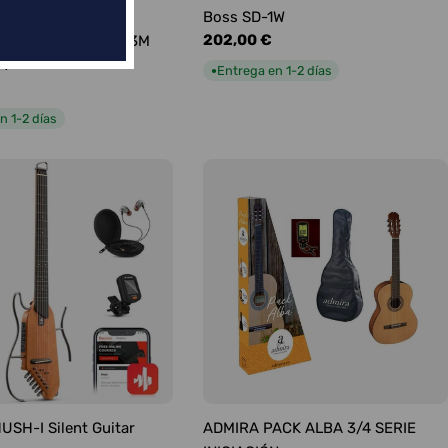
ABLE FENDER
Boss SD-1W
Precio
202,00 €
TO PROFESIONAL 3M
habitual
CT
Entrega en 1-2 días
●
n 1-2 días
SH-I Silent Guitar
ADMIRA PACK ALBA 3/4 SERIE