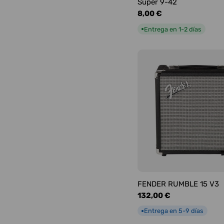
Super 9-42
Precio
8,00 €
habitual
Entrega en 1-2 días
●
FENDER RUMBLE 15 V3
Precio
132,00 €
habitual
Entrega en 5-9 días
●