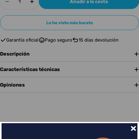
Añadir a la cesta
Disminuir cantidad para ESP GUIT EL ESP E II
Aumentar cantidad para ESP GUIT EL 
Lo he visto más barato
Garantía oficial
Pago seguro
15 días devolución
Descripción
Características técnicas
Opiniones
Financia tus compras con Sequra