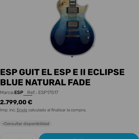
ESP GUIT EL ESP E II ECLIPSE
BLUE NATURAL FADE
Marca:
ESP
Ref.:
ESP17517
Precio
2.799,00 €
habitual
Imp. inc.
Envío
calculado al finalizar la compra.
Consultar disponibilidad
○
Cantidad