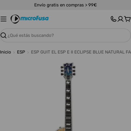
Saltar
Envío gratis en compras > 99€
al
contenido
C
Buscar
Inicio
ESP
ESP GUIT EL ESP E II ECLIPSE BLUE NATURAL F
Abrir medios 0 en modal