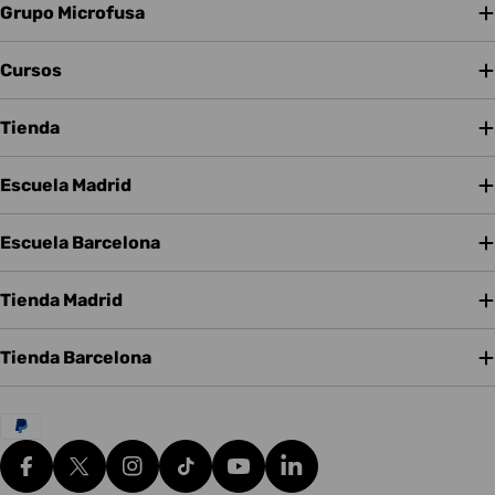
Grupo Microfusa
Cursos
Tienda
Escuela Madrid
Escuela Barcelona
Tienda Madrid
Tienda Barcelona
Métodos
de
pago
Facebook
X (Twitter)
Instagram
tiktok
YouTube
Translation missing: es.g