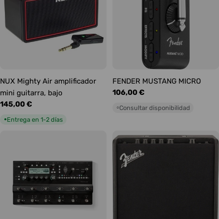
NUX Mighty Air amplificador
FENDER MUSTANG MICRO
Precio
106,00 €
mini guitarra, bajo
habitual
Precio
145,00 €
Consultar disponibilidad
○
habitual
Entrega en 1-2 días
●