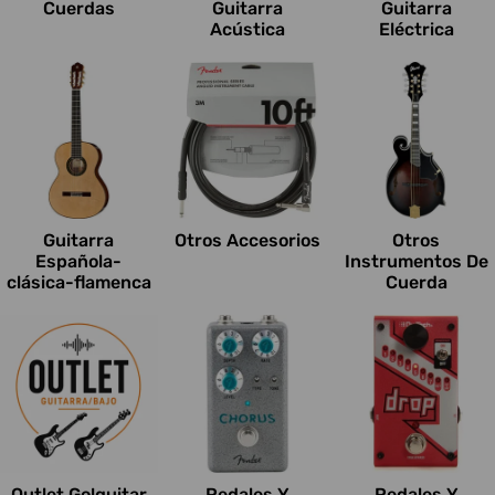
Cuerdas
Guitarra
Guitarra
Acústica
Eléctrica
Guitarra
Otros Accesorios
Otros
Española-
Instrumentos De
clásica-flamenca
Cuerda
Outlet Go!guitar
Pedales Y
Pedales Y