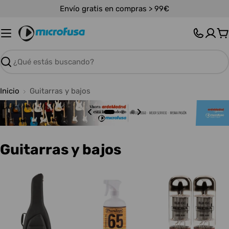
Saltar
Envío gratis en compras > 99€
al
contenido
C
Buscar
Inicio
Guitarras y bajos
C
Guitarras y bajos
o
l
e
c