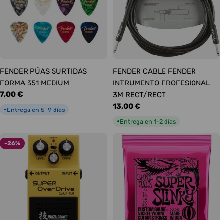
FENDER PÚAS SURTIDAS
FENDER CABLE FENDER
FORMA 351 MEDIUM
INTRUMENTO PROFESIONAL
Precio
7,00 €
3M RECT/RECT
habitual
Precio
13,00 €
Entrega en 5-9 días
●
habitual
Entrega en 1-2 días
●
-26%