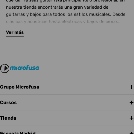
cuerda. Ya seas guitarrista principiante o profesional, en
nuestra tienda encontrarás una gran variedad de
guitarras y bajos para todos los estilos musicales. Desde
clásicas y acústicas hasta eléctricas y bajos de cinco
cuerdas, contamos con las mejores marcas del mercado.
Ver más
Complementa tu instrumento con amplificadores de
calidad y una amplia gama de efectos para crear tu propio
sonido.
Grupo Microfusa
Cursos
Tienda
Escuela Madrid