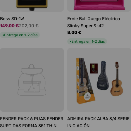
Boss SD-1W
Ernie Ball Juego Eléctrica
149,00 €
202,00 €
Slinky Super 9-42
Precio
Precio
Precio
8,00 €
de
habitual
Entrega en 1-2 días
●
habitual
oferta
Entrega en 1-2 días
●
FENDER PACK 6 PUAS FENDER
ADMIRA PACK ALBA 3/4 SERIE
SURTIDAS FORMA 351 THIN
INICIACIÓN