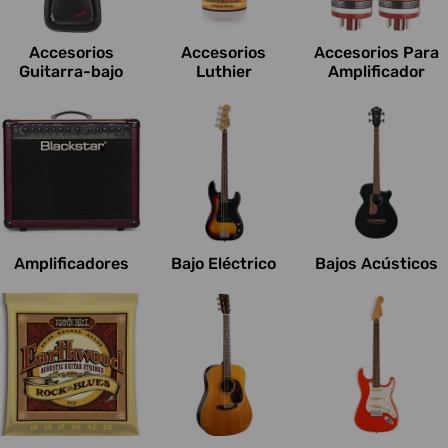
c
i
Accesorios
Accesorios
Accesorios Para
o
Guitarra-bajo
Luthier
Amplificador
n
e
s
:
Amplificadores
Bajo Eléctrico
Bajos Acústicos