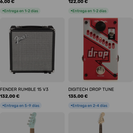
Precio
6,00 €
Precio
122,00 €
habitual
habitual
Entrega en 1-2 días
Entrega en 1-2 días
●
●
FENDER RUMBLE 15 V3
DIGITECH DROP TUNE
Precio
132,00 €
Precio
135,00 €
habitual
habitual
Entrega en 5-9 días
Entrega en 2-4 días
●
●