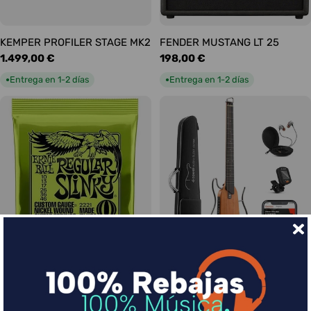
KEMPER PROFILER STAGE MK2
FENDER MUSTANG LT 25
Precio
1.499,00 €
Precio
198,00 €
habitual
habitual
Entrega en 1-2 días
Entrega en 1-2 días
●
●
Ernie Ball Juego Eléctrica
DONNER HUSH-I Silent Guitar
Slinky Regular 10-46
Caoba
Precio
9,00 €
Precio
339,00 €