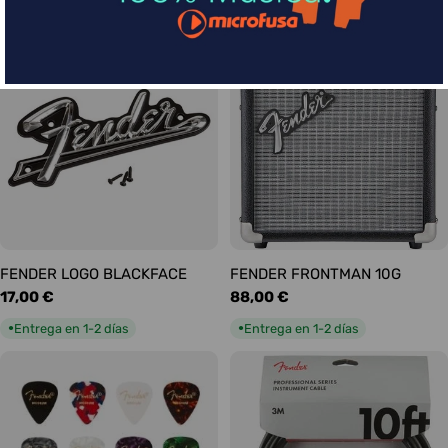
habitual
habitual
Entrega en 5-9 días
Entrega en 1-2 días
●
●
FENDER LOGO BLACKFACE
FENDER FRONTMAN 10G
Precio
17,00 €
Precio
88,00 €
habitual
habitual
Entrega en 1-2 días
Entrega en 1-2 días
●
●