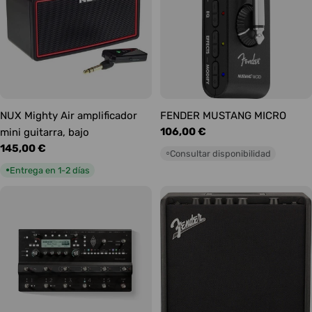
NUX Mighty Air amplificador
FENDER MUSTANG MICRO
Precio
106,00 €
mini guitarra, bajo
habitual
Precio
145,00 €
Consultar disponibilidad
○
habitual
Entrega en 1-2 días
●