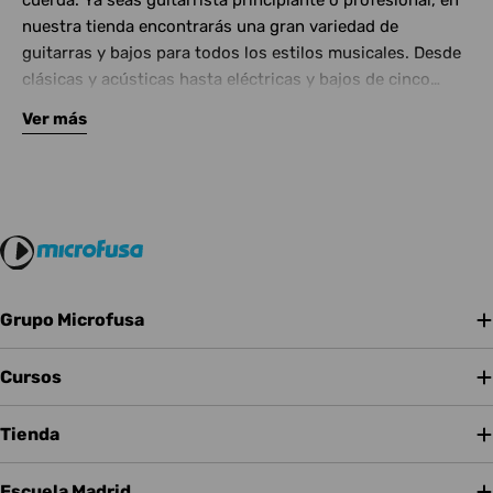
cuerda. Ya seas guitarrista principiante o profesional, en
nuestra tienda encontrarás una gran variedad de
guitarras y bajos para todos los estilos musicales. Desde
clásicas y acústicas hasta eléctricas y bajos de cinco
cuerdas, contamos con las mejores marcas del mercado.
Ver más
Complementa tu instrumento con amplificadores de
calidad y una amplia gama de efectos para crear tu propio
sonido.
Grupo Microfusa
Cursos
Tienda
Escuela Madrid