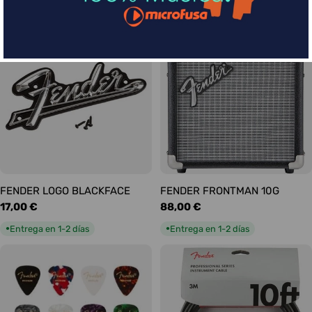
habitual
habitual
Entrega en 1-2 días
Entrega en 1-2 días
●
●
FENDER LOGO BLACKFACE
FENDER FRONTMAN 10G
Precio
17,00 €
Precio
88,00 €
habitual
habitual
Entrega en 1-2 días
Entrega en 1-2 días
●
●