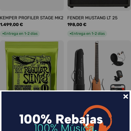
KEMPER PROFILER STAGE MK2
FENDER MUSTANG LT 25
Precio
1.499,00 €
Precio
198,00 €
habitual
habitual
Entrega en 1-2 días
Entrega en 1-2 días
●
●
Ernie Ball Juego Eléctrica
DONNER HUSH-I Silent Guitar
Slinky Regular 10-46
Caoba
Precio
9,00 €
Precio
339,00 €