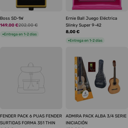
Boss SD-1W
Ernie Ball Juego Eléctrica
149,00 €
202,00 €
Slinky Super 9-42
Precio
Precio
Precio
8,00 €
de
habitual
Entrega en 1-2 días
●
habitual
oferta
Entrega en 1-2 días
●
FENDER PACK 6 PUAS FENDER
ADMIRA PACK ALBA 3/4 SERIE
SURTIDAS FORMA 351 THIN
INICIACIÓN