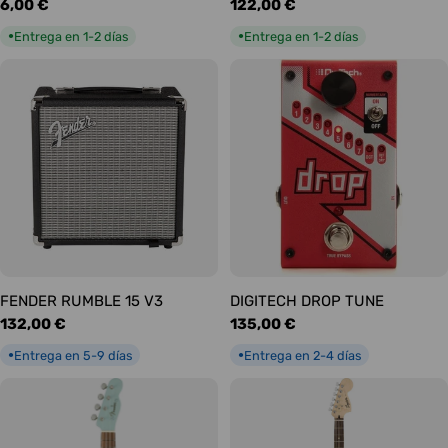
Precio
6,00 €
Precio
122,00 €
habitual
habitual
Entrega en 1-2 días
Entrega en 1-2 días
●
●
FENDER RUMBLE 15 V3
DIGITECH DROP TUNE
Precio
132,00 €
Precio
135,00 €
habitual
habitual
Entrega en 5-9 días
Entrega en 2-4 días
●
●