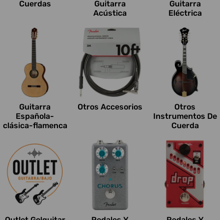
Cuerdas
Guitarra
Guitarra
Acústica
Eléctrica
Guitarra
Otros Accesorios
Otros
Española-
Instrumentos De
clásica-flamenca
Cuerda
Outlet Go!guitar
Pedales Y
Pedales Y