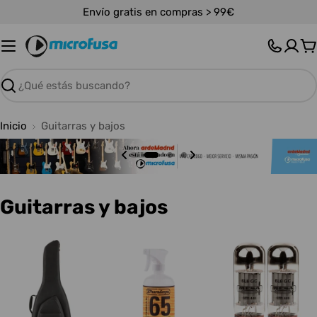
Saltar
Envío gratis en compras > 99€
al
contenido
C
Buscar
Inicio
Guitarras y bajos
C
Guitarras y bajos
o
l
e
c