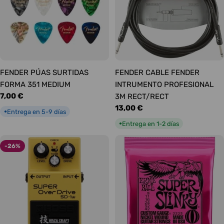
FENDER PÚAS SURTIDAS
FENDER CABLE FENDER
FORMA 351 MEDIUM
INTRUMENTO PROFESIONAL
Precio
7,00 €
3M RECT/RECT
habitual
Precio
13,00 €
Entrega en 5-9 días
●
habitual
Entrega en 1-2 días
●
-26%