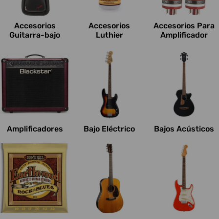
c
i
Accesorios
Accesorios
Accesorios Para
o
Guitarra-bajo
Luthier
Amplificador
n
e
s
:
Amplificadores
Bajo Eléctrico
Bajos Acústicos