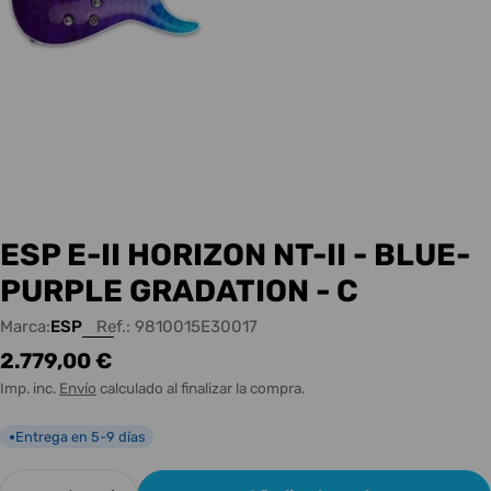
ESP E-II HORIZON NT-II - BLUE-
PURPLE GRADATION - C
Marca:
ESP
Ref.:
9810015E30017
Precio
2.779,00 €
habitual
Imp. inc.
Envío
calculado al finalizar la compra.
Entrega en 5-9 días
●
Cantidad