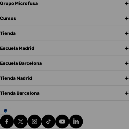
Grupo Microfusa
Cursos
Tienda
Escuela Madrid
Escuela Barcelona
Tienda Madrid
Tienda Barcelona
Métodos
de
pago
Facebook
X (Twitter)
Instagram
tiktok
YouTube
Translation missing: es.g