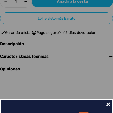
Añadir a la cesta
Disminuir cantidad para ESP E-II HORIZON NT-
Aumentar cantidad para ESP E-II HOR
Lo he visto más barato
Garantía oficial
Pago seguro
15 días devolución
Descripción
Características técnicas
Opiniones
Financia tus compras con Sequra