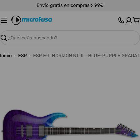
Saltar
Envío gratis en compras > 99€
al
contenido
C
Buscar
Inicio
ESP
ESP E-II HORIZON NT-II - BLUE-PURPLE GRADAT
Abrir medios 0 en modal