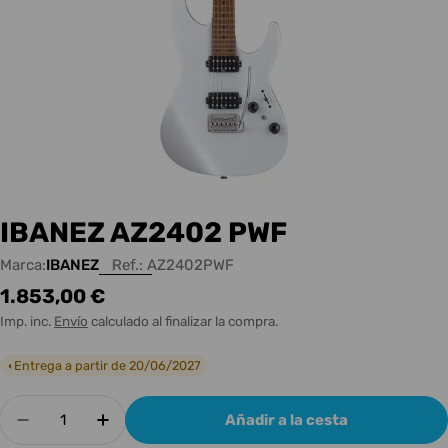
IBANEZ AZ2402 PWF
Marca:
IBANEZ
Ref.:
AZ2402PWF
Precio
1.853,00 €
habitual
Imp. inc.
Envío
calculado al finalizar la compra.
Entrega a partir de 20/06/2027
◐
Cantidad
Añadir a la cesta
Disminuir cantidad para IBANEZ AZ2402 PWF
Aumentar cantidad para IBANEZ AZ2