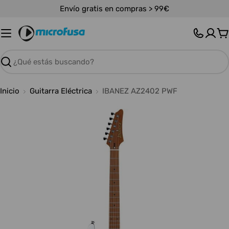
Saltar
Envío gratis en compras > 99€
al
contenido
C
Buscar
Inicio
Guitarra Eléctrica
IBANEZ AZ2402 PWF
Abrir medios 0 en modal