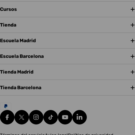
Cursos
Tienda
Escuela Madrid
Escuela Barcelona
Tienda Madrid
Tienda Barcelona
Métodos
de
pago
Facebook
X (Twitter)
Instagram
tiktok
YouTube
Translation missing: es.g