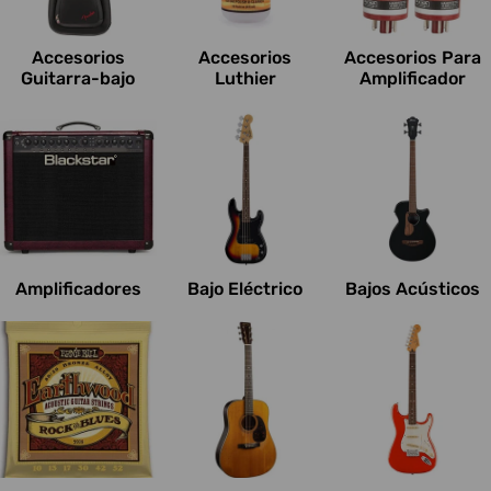
c
i
Accesorios
Accesorios
Accesorios Para
o
Guitarra-bajo
Luthier
Amplificador
n
e
s
:
Amplificadores
Bajo Eléctrico
Bajos Acústicos