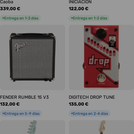
Caoba
INICIACIÓN
Precio
339,00 €
Precio
122,00 €
habitual
habitual
Entrega en 1-2 días
Entrega en 1-2 días
●
●
FENDER RUMBLE 15 V3
DIGITECH DROP TUNE
Precio
132,00 €
Precio
135,00 €
habitual
habitual
Entrega en 5-9 días
Entrega en 2-4 días
●
●