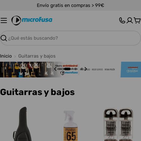
Saltar
Envío gratis en compras > 99€
al
contenido
C
Buscar
Inicio
Guitarras y bajos
C
Guitarras y bajos
o
l
e
c