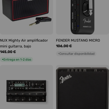
NUX Mighty Air amplificador
FENDER MUSTANG MICRO
Precio
106,00 €
mini guitarra, bajo
habitual
Precio
145,00 €
Consultar disponibilidad
○
habitual
Entrega en 1-2 días
●