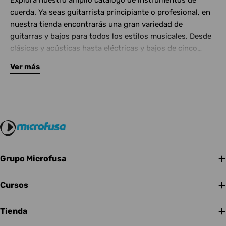
Explora nuestro amplio catálogo de instrumentos de
cuerda. Ya seas guitarrista principiante o profesional, en
nuestra tienda encontrarás una gran variedad de
guitarras y bajos para todos los estilos musicales. Desde
clásicas y acústicas hasta eléctricas y bajos de cinco
cuerdas, contamos con las mejores marcas del mercado.
Ver más
Complementa tu instrumento con amplificadores de
calidad y una amplia gama de efectos para crear tu propio
sonido.
Grupo Microfusa
Cursos
Tienda