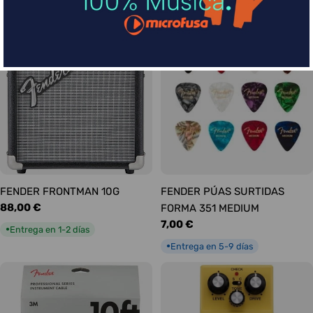
habitual
Entrega en 1-2 días
●
FENDER FRONTMAN 10G
FENDER PÚAS SURTIDAS
Precio
88,00 €
FORMA 351 MEDIUM
habitual
Precio
7,00 €
Entrega en 1-2 días
●
habitual
Entrega en 5-9 días
●