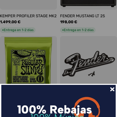
KEMPER PROFILER STAGE MK2
FENDER MUSTANG LT 25
Precio
1.499,00 €
Precio
198,00 €
habitual
habitual
Entrega en 1-2 días
Entrega en 1-2 días
●
●
Ernie Ball Juego Eléctrica
FENDER LOGO BLACKFACE
Precio
17,00 €
Slinky Regular 10-46
habitual
Precio
9,00 €
Entrega en 1-2 días
●