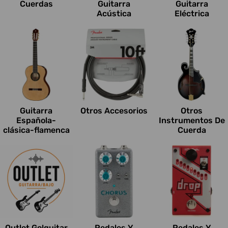
Cuerdas
Guitarra
Guitarra
Acústica
Eléctrica
Guitarra
Otros Accesorios
Otros
Española-
Instrumentos De
clásica-flamenca
Cuerda
Outlet Go!guitar
Pedales Y
Pedales Y