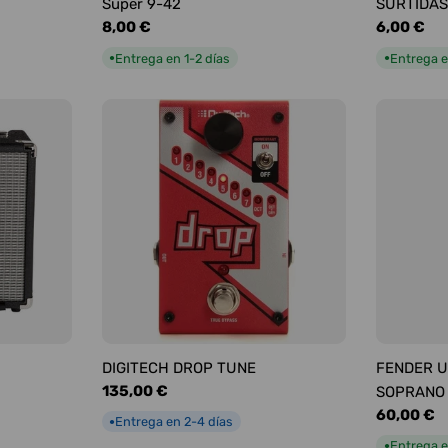
Super 9-42
SURTIDAS
Precio
8,00 €
Precio
6,00 €
habitual
habitual
Entrega en 1-2 días
Entrega e
●
●
DIGITECH DROP TUNE
FENDER U
Precio
135,00 €
SOPRANO
habitual
Precio
60,00 €
Entrega en 2-4 días
●
habitual
Entrega e
●