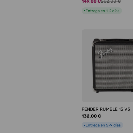
149,00 €
202,00 €
Precio
Precio
de
habitual
Entrega en 1-2 días
●
oferta
FENDER RUMBLE 15 V3
Precio
132,00 €
habitual
Entrega en 5-9 días
●