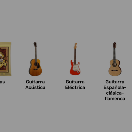
n
as
Guitarra
Guitarra
Guitarra
Acústica
Eléctrica
Española-
clásica-
flamenca