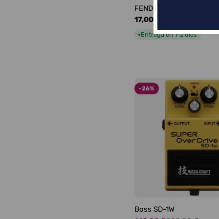
FENDER LOGO BLACKFA
Precio
17,00 €
habitual
Entrega en 1-2 días
●
-26%
Boss SD-1W