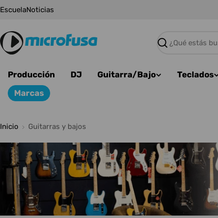
Saltar
Escuela
Noticias
al
contenido
Buscar
Producción
DJ
Guitarra/Bajo
Teclados
Marcas
Inicio
Guitarras y bajos