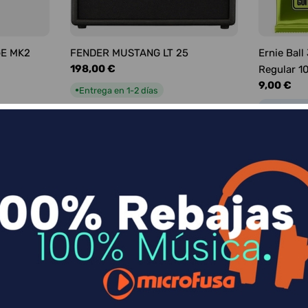
GE MK2
FENDER MUSTANG LT 25
Ernie Ball
Precio
198,00 €
Regular 1
habitual
Precio
9,00 €
Entrega en 1-2 días
●
habitual
Entrega e
●