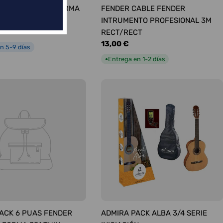
ÚAS SURTIDAS FORMA
FENDER CABLE FENDER
UM
INTRUMENTO PROFESIONAL 3M
RECT/RECT
Precio
13,00 €
n 5-9 días
habitual
Entrega en 1-2 días
●
ACK 6 PUAS FENDER
ADMIRA PACK ALBA 3/4 SERIE