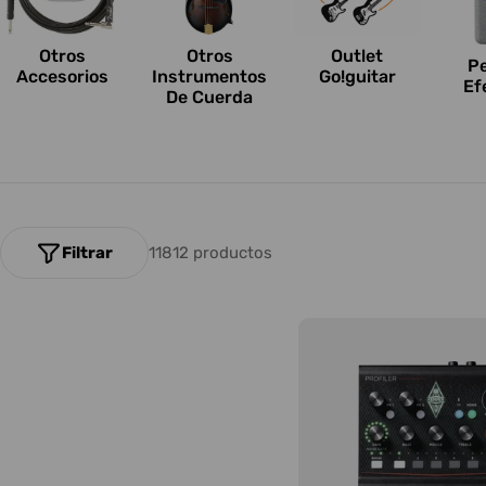
n
e
Otros
Outlet
Otros
P
Accesorios
Go!guitar
Instrumentos
Ef
s
De Cuerda
:
Filtrar
11812 productos