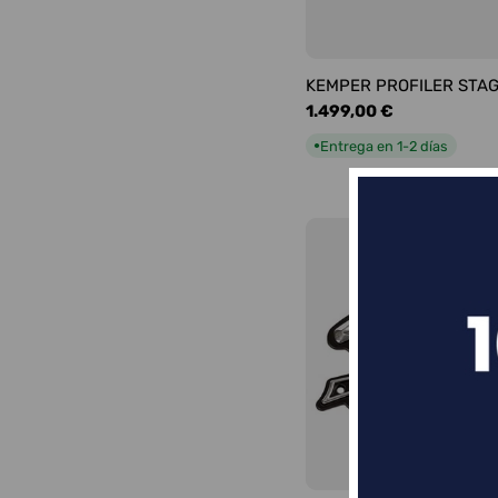
KEMPER PROFILER STA
Precio
1.499,00 €
habitual
Entrega en 1-2 días
●