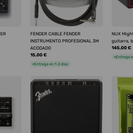
YER
FENDER CABLE FENDER
NUX Might
INSTRUMENTO PROFESIONAL 3M
guitarra, 
Precio
145,00 €
ACODADO
habitual
Precio
15,00 €
Entrega e
●
habitual
Entrega en 1-2 días
●