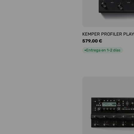
KEMPER PROFILER PLA
Precio
579,00 €
habitual
Entrega en 1-2 días
●