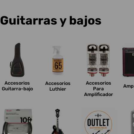
C
Guitarras y bajos
o
l
e
c
Accesorios
Accesorios
Accesorios
Ampl
c
Guitarra-bajo
Para
Luthier
Amplificador
i
o