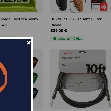
 Juego Eléctrica Slinky
DONNER HUSH-I Silent Guitar
0-46
Caoba
Precio
339,00 €
habitual
n 5-9 días
Entrega en 1-2 días
●