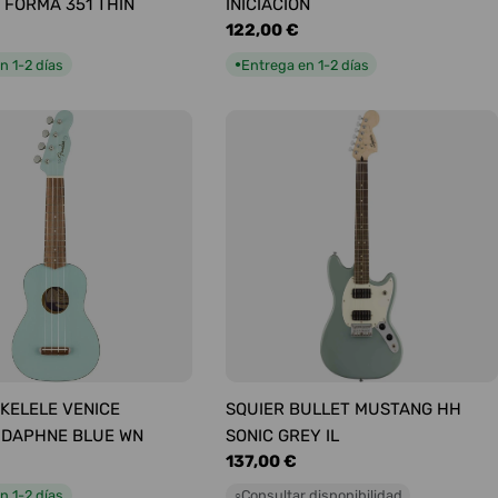
 FORMA 351 THIN
INICIACIÓN
Precio
122,00 €
habitual
n 1-2 días
Entrega en 1-2 días
●
KELELE VENICE
SQUIER BULLET MUSTANG HH
 DAPHNE BLUE WN
SONIC GREY IL
Precio
137,00 €
habitual
n 1-2 días
Consultar disponibilidad
○