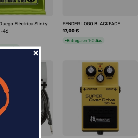
 Juego Eléctrica Slinky
FENDER LOGO BLACKFACE
Precio
17,00 €
0-46
habitual
Entrega en 1-2 días
●
n 1-2 días