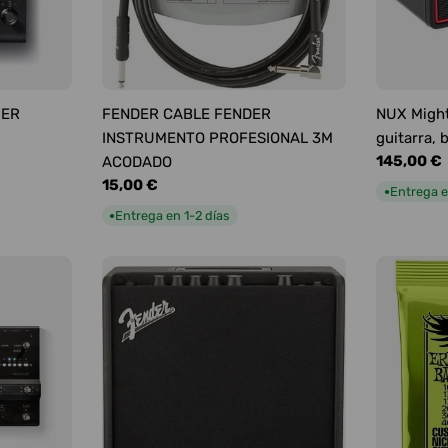
YER
FENDER CABLE FENDER
NUX Might
INSTRUMENTO PROFESIONAL 3M
guitarra, 
Precio
145,00 €
ACODADO
habitual
Precio
15,00 €
Entrega e
●
habitual
Entrega en 1-2 días
●