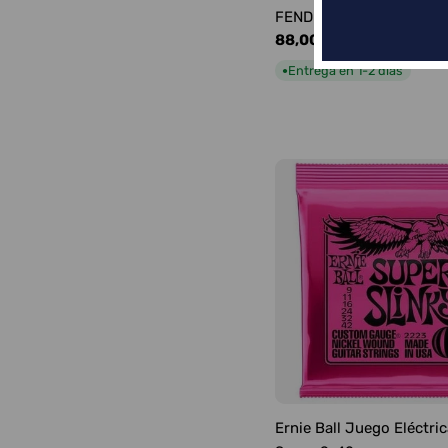
FENDER FRONTMAN 10G
Precio
88,00 €
habitual
Entrega en 1-2 días
●
Ernie Ball Juego Eléctric