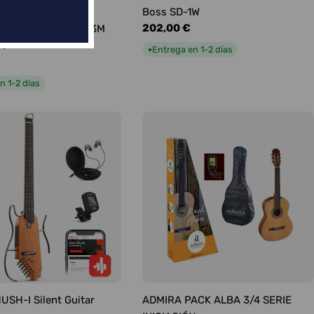
ABLE FENDER
Boss SD-1W
Precio
202,00 €
TO PROFESIONAL 3M
habitual
CT
Entrega en 1-2 días
●
n 1-2 días
SH-I Silent Guitar
ADMIRA PACK ALBA 3/4 SERIE