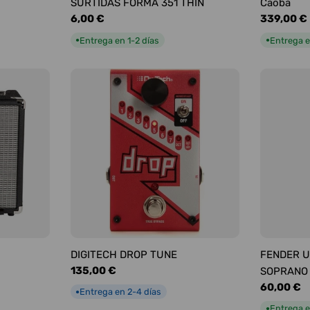
SURTIDAS FORMA 351 THIN
Caoba
Precio
6,00 €
Precio
339,00 €
habitual
habitual
Entrega en 1-2 días
Entrega e
●
●
DIGITECH DROP TUNE
FENDER U
Precio
135,00 €
SOPRANO
habitual
Precio
60,00 €
Entrega en 2-4 días
●
habitual
Entrega e
●