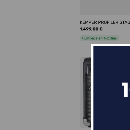
KEMPER PROFILER STA
Precio
1.499,00 €
habitual
Entrega en 1-2 días
●