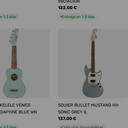
INICIACIÓN
Precio
122,00 €
habitual
n 1-2 días
Entrega en 1-2 días
●
KELELE VENICE
SQUIER BULLET MUSTANG HH
 DAPHNE BLUE WN
SONIC GREY IL
Precio
137,00 €
habitual
n 1-2 días
Consultar disponibilidad
○