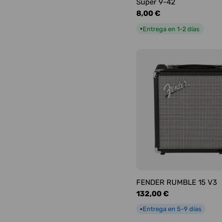
Super 9-42
Precio
8,00 €
habitual
Entrega en 1-2 días
●
FENDER RUMBLE 15 V3
Precio
132,00 €
habitual
Entrega en 5-9 días
●