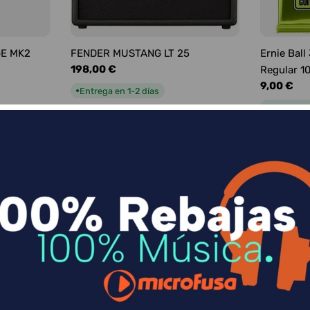
GE MK2
FENDER MUSTANG LT 25
Ernie Ball
Precio
198,00 €
Regular 1
habitual
Precio
9,00 €
Entrega en 1-2 días
●
habitual
Entrega e
●