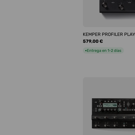
KEMPER PROFILER PLA
Precio
579,00 €
habitual
Entrega en 1-2 días
●