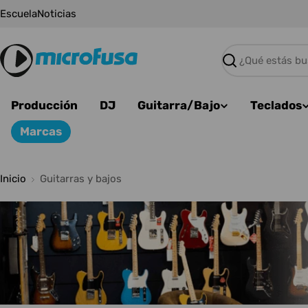
Saltar
Escuela
Noticias
al
contenido
Buscar
Producción
DJ
Guitarra/Bajo
Teclados
Marcas
Inicio
Guitarras y bajos