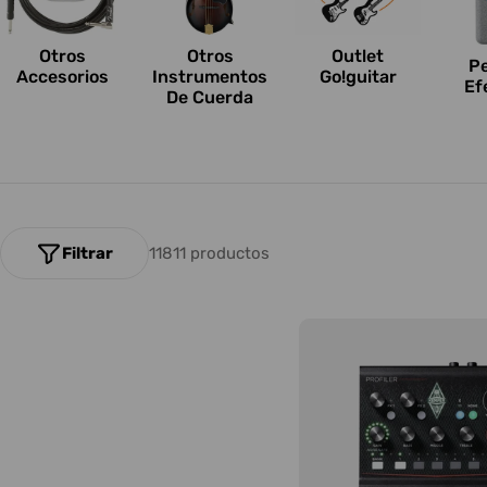
n
e
Otros
Outlet
Otros
P
Accesorios
Go!guitar
Instrumentos
Ef
s
De Cuerda
:
Filtrar
11811 productos