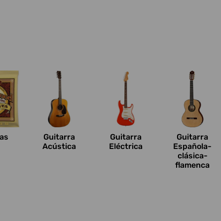
n
as
Guitarra
Guitarra
Guitarra
Acústica
Eléctrica
Española-
clásica-
flamenca