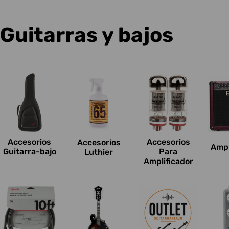
C
Guitarras y bajos
o
l
e
c
Accesorios
Accesorios
Accesorios
Ampl
c
Guitarra-bajo
Para
Luthier
Amplificador
i
o