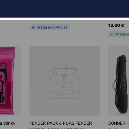
FENDER PÚAS SURTIDAS FORMA
FENDER C
351 MEDIUM
INTRUMEN
Precio
7,00 €
RECT/RE
habitual
Precio
13,00 €
Entrega en 5-9 días
●
habitual
Entrega e
●
a Slinky
FENDER PACK 6 PUAS FENDER
DONNER HU