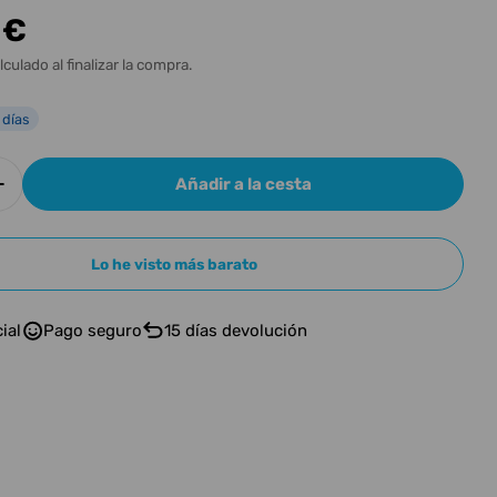
n
 €
l
lculado al finalizar la compra.
 días
Añadir a la cesta
r cantidad para Electro Harmonix Microsynth
Aumentar cantidad para Electro Harmonix Micros
Lo he visto más barato
ial
Pago seguro
15 días devolución