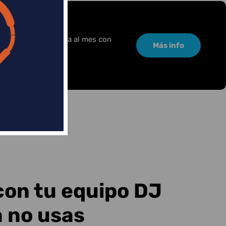
or una pequeña cuota al mes con
Más info
con tu equipo DJ
a no usas