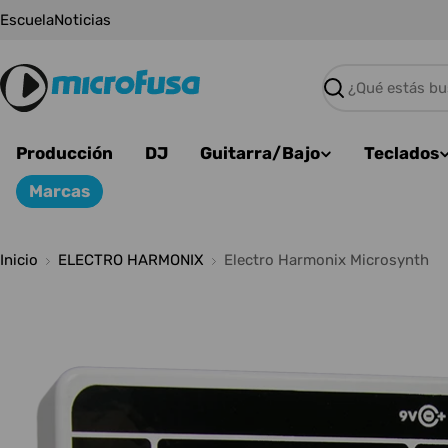
Saltar
Escuela
Noticias
al
contenido
Buscar
Producción
DJ
Guitarra/Bajo
Teclados
Marcas
Inicio
ELECTRO HARMONIX
Electro Harmonix Microsynth