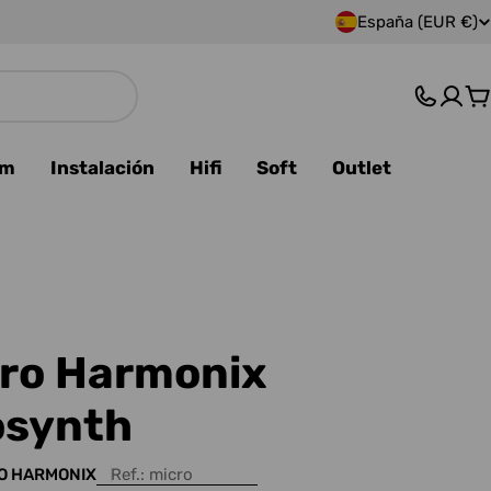
España (EUR €)
P
a
C
í
s
am
Instalación
Hifi
Soft
Outlet
/
r
e
g
tro Harmonix
i
osynth
ó
O HARMONIX
Ref.:
micro