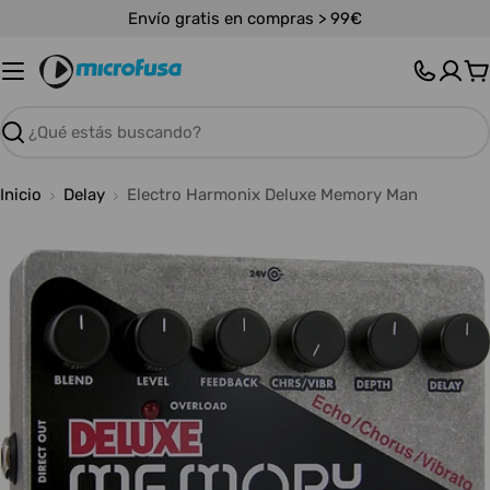
Saltar
Envío gratis en compras > 99€
al
contenido
C
Buscar
Inicio
Delay
Electro Harmonix Deluxe Memory Man
Abrir medios 0 en modal