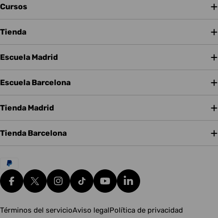
Cursos
Tienda
Escuela Madrid
Escuela Barcelona
Tienda Madrid
Tienda Barcelona
Métodos
de
pago
Facebook
X (Twitter)
Instagram
tiktok
YouTube
Translation missing: es.g
Términos del servicio
Aviso legal
Política de privacidad