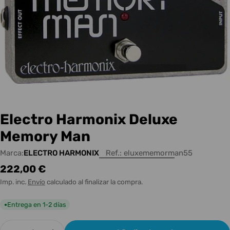
Electro Harmonix Deluxe
Memory Man
Marca:
ELECTRO HARMONIX
Ref.:
eluxememorman55
Precio
222,00 €
habitual
Imp. inc.
Envío
calculado al finalizar la compra.
Entrega en 1-2 días
●
Cantidad