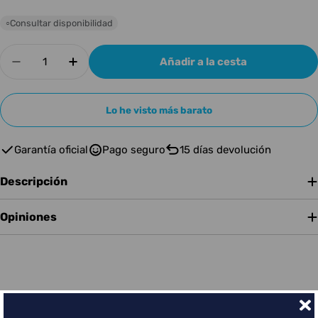
Consultar disponibilidad
○
Cantidad
Añadir a la cesta
Disminuir cantidad para Mooer GE 100
Aumentar cantidad para Mooer GE 100
Lo he visto más barato
Garantía oficial
Pago seguro
15 días devolución
Descripción
Opiniones