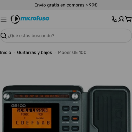
Saltar
Envío gratis en compras > 99€
al
contenido
C
Buscar
Inicio
Guitarras y bajos
Mooer GE 100
Abrir medios 0 en modal