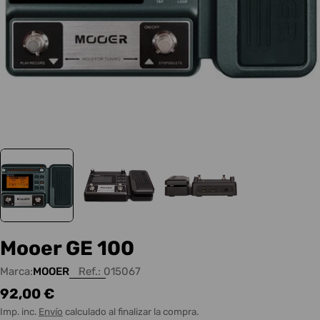
Mooer GE 100
Marca:
MOOER
Ref.:
015067
Precio
92,00 €
habitual
Imp. inc.
Envío
calculado al finalizar la compra.