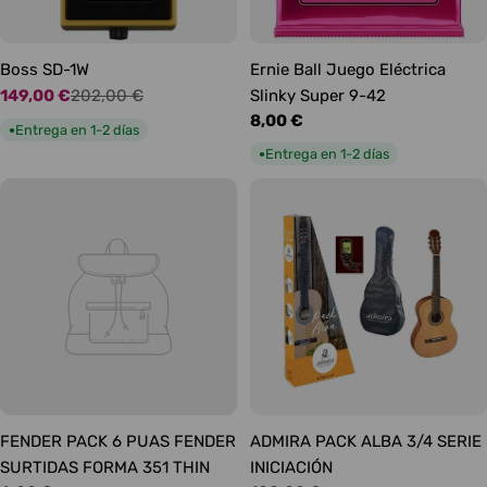
Boss SD-1W
Ernie Ball Juego Eléctrica
149,00 €
202,00 €
Slinky Super 9-42
Precio
Precio
Precio
8,00 €
de
habitual
Entrega en 1-2 días
●
habitual
oferta
Entrega en 1-2 días
●
FENDER PACK 6 PUAS FENDER
ADMIRA PACK ALBA 3/4 SERIE
SURTIDAS FORMA 351 THIN
INICIACIÓN