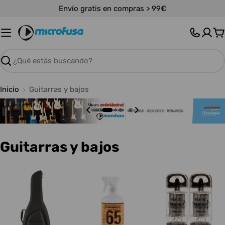
Saltar
Envío gratis en compras > 99€
al
contenido
C
Buscar
Inicio
Guitarras y bajos
C
Guitarras y bajos
o
l
e
c