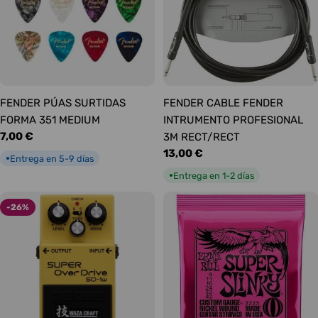
FENDER PÚAS SURTIDAS
FENDER CABLE FENDER
FORMA 351 MEDIUM
INTRUMENTO PROFESIONAL
Precio
7,00 €
3M RECT/RECT
habitual
Precio
13,00 €
Entrega en 5-9 días
●
habitual
Entrega en 1-2 días
●
-26%