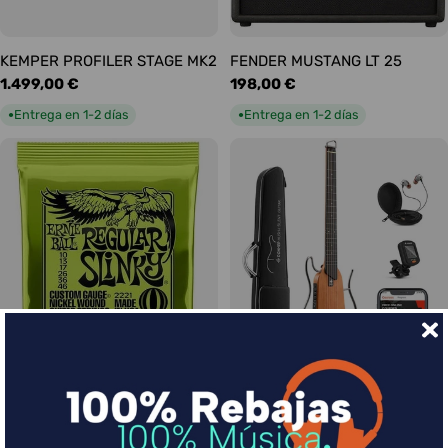
KEMPER PROFILER STAGE MK2
FENDER MUSTANG LT 25
Precio
1.499,00 €
Precio
198,00 €
habitual
habitual
Entrega en 1-2 días
Entrega en 1-2 días
●
●
Ernie Ball Juego Eléctrica
DONNER HUSH-I Silent Guitar
Slinky Regular 10-46
Caoba
Precio
9,00 €
Precio
339,00 €