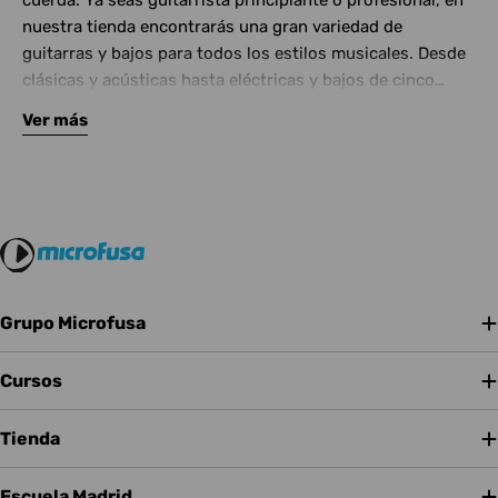
cuerda. Ya seas guitarrista principiante o profesional, en
nuestra tienda encontrarás una gran variedad de
guitarras y bajos para todos los estilos musicales. Desde
clásicas y acústicas hasta eléctricas y bajos de cinco
cuerdas, contamos con las mejores marcas del mercado.
Ver más
Complementa tu instrumento con amplificadores de
calidad y una amplia gama de efectos para crear tu propio
sonido.
Grupo Microfusa
Cursos
Tienda
Escuela Madrid