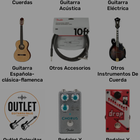
Cuerdas
Guitarra
Guitarra
Acústica
Eléctrica
Guitarra
Otros Accesorios
Otros
Española-
Instrumentos De
clásica-flamenca
Cuerda
Outlet Go!guitar
Pedales Y
Pedales Y