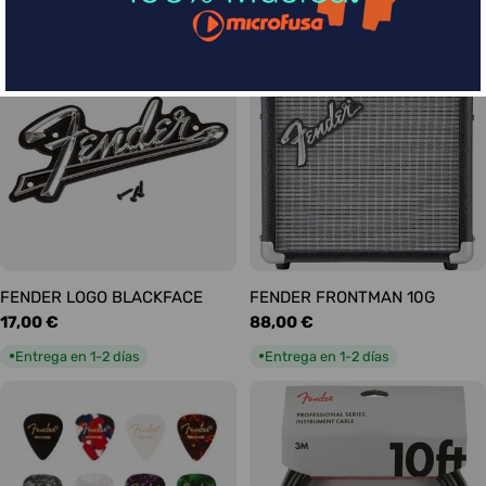
habitual
habitual
Entrega en 5-9 días
Entrega en 1-2 días
●
●
FENDER LOGO BLACKFACE
FENDER FRONTMAN 10G
Precio
17,00 €
Precio
88,00 €
habitual
habitual
Entrega en 1-2 días
Entrega en 1-2 días
●
●