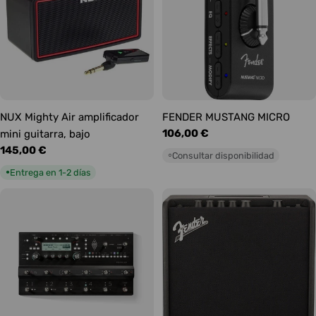
NUX Mighty Air amplificador
FENDER MUSTANG MICRO
Precio
106,00 €
mini guitarra, bajo
habitual
Precio
145,00 €
Consultar disponibilidad
○
habitual
Entrega en 1-2 días
●