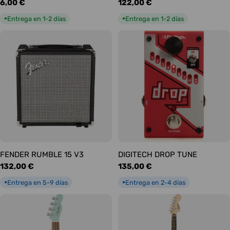
Precio
6,00 €
Precio
122,00 €
habitual
habitual
Entrega en 1-2 días
Entrega en 1-2 días
●
●
FENDER RUMBLE 15 V3
DIGITECH DROP TUNE
Precio
132,00 €
Precio
135,00 €
habitual
habitual
Entrega en 5-9 días
Entrega en 2-4 días
●
●