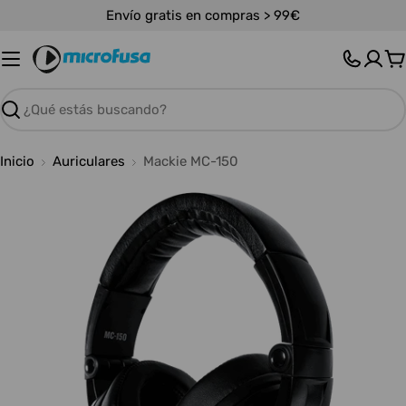
Saltar
Envío gratis en compras > 99€
al
contenido
C
Buscar
Inicio
Auriculares
Mackie MC-150
Abrir medios 0 en modal