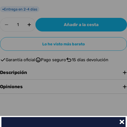
Entrega en 2-4 días
●
Cantidad
Añadir a la cesta
Disminuir cantidad para Mackie MC-150
Aumentar cantidad para Mackie MC-1
Lo he visto más barato
Garantía oficial
Pago seguro
15 días devolución
Descripción
Opiniones