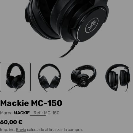
Mackie MC-150
Marca:
MACKIE
Ref.:
MC-150
Precio
60,00 €
habitual
Imp. inc.
Envío
calculado al finalizar la compra.