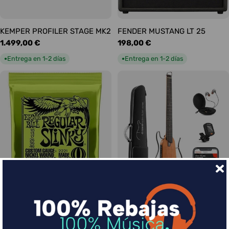
KEMPER PROFILER STAGE MK2
FENDER MUSTANG LT 25
Precio
1.499,00 €
Precio
198,00 €
habitual
habitual
Entrega en 1-2 días
Entrega en 1-2 días
●
●
Ernie Ball Juego Eléctrica
DONNER HUSH-I Silent Guitar
Slinky Regular 10-46
Caoba
Precio
9,00 €
Precio
339,00 €