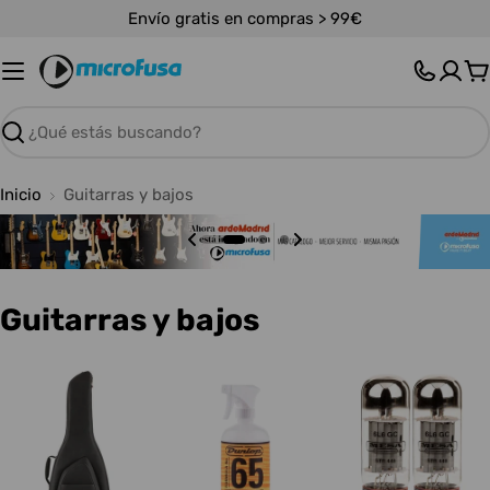
Saltar
Envío gratis en compras > 99€
al
contenido
C
Buscar
Inicio
Guitarras y bajos
C
Guitarras y bajos
o
l
e
c