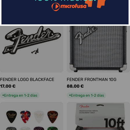
habitual
habitual
Entrega en 5-9 días
Entrega en 1-2 días
●
●
FENDER LOGO BLACKFACE
FENDER FRONTMAN 10G
Precio
17,00 €
Precio
88,00 €
habitual
habitual
Entrega en 1-2 días
Entrega en 1-2 días
●
●