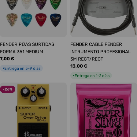
FENDER PÚAS SURTIDAS
FENDER CABLE FENDER
FORMA 351 MEDIUM
INTRUMENTO PROFESIONAL
Precio
7,00 €
3M RECT/RECT
habitual
Precio
13,00 €
Entrega en 5-9 días
●
habitual
Entrega en 1-2 días
●
-26%