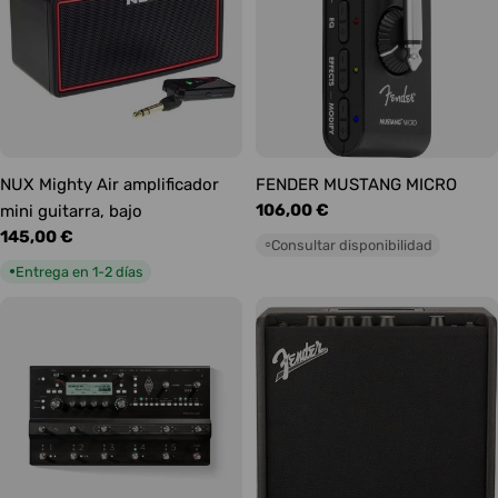
NUX Mighty Air amplificador
FENDER MUSTANG MICRO
Precio
106,00 €
mini guitarra, bajo
habitual
Precio
145,00 €
Consultar disponibilidad
○
habitual
Entrega en 1-2 días
●