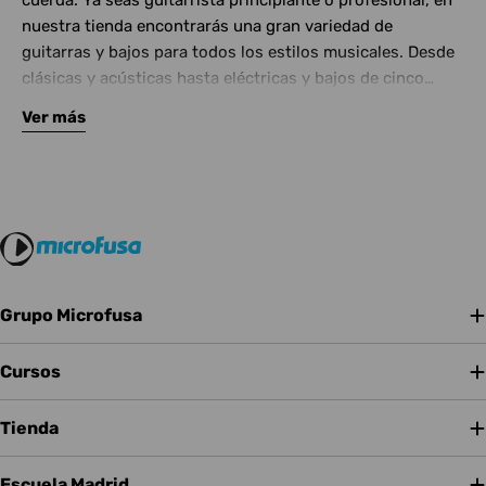
cuerda. Ya seas guitarrista principiante o profesional, en
nuestra tienda encontrarás una gran variedad de
guitarras y bajos para todos los estilos musicales. Desde
clásicas y acústicas hasta eléctricas y bajos de cinco
cuerdas, contamos con las mejores marcas del mercado.
Ver más
Complementa tu instrumento con amplificadores de
calidad y una amplia gama de efectos para crear tu propio
sonido.
Grupo Microfusa
Cursos
Tienda
Escuela Madrid