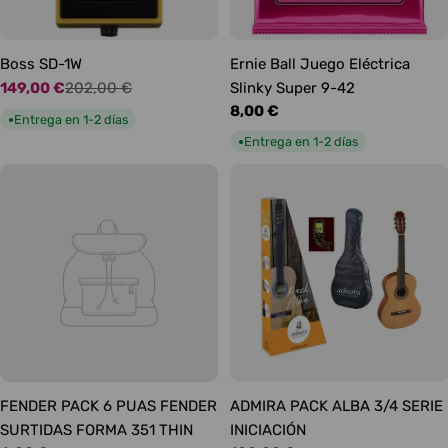
Boss SD-1W
Ernie Ball Juego Eléctrica
149,00 €
202,00 €
Slinky Super 9-42
Precio
Precio
Precio
8,00 €
de
habitual
Entrega en 1-2 días
●
habitual
oferta
Entrega en 1-2 días
●
FENDER PACK 6 PUAS FENDER
ADMIRA PACK ALBA 3/4 SERIE
SURTIDAS FORMA 351 THIN
INICIACIÓN