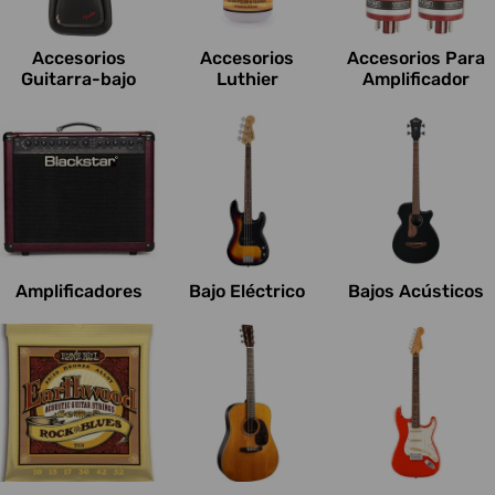
c
i
Accesorios
Accesorios
Accesorios Para
o
Guitarra-bajo
Luthier
Amplificador
n
e
s
:
Amplificadores
Bajo Eléctrico
Bajos Acústicos