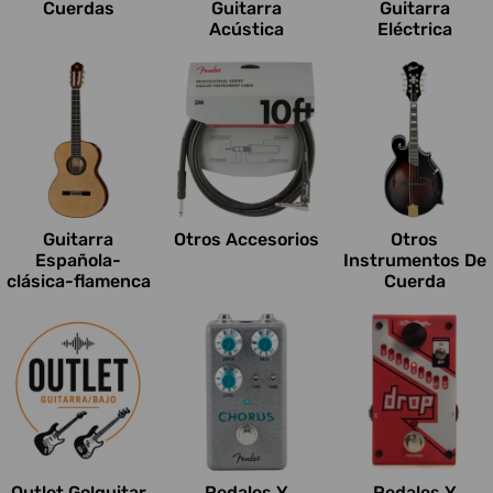
Cuerdas
Guitarra
Guitarra
Acústica
Eléctrica
Guitarra
Otros Accesorios
Otros
Española-
Instrumentos De
clásica-flamenca
Cuerda
Outlet Go!guitar
Pedales Y
Pedales Y