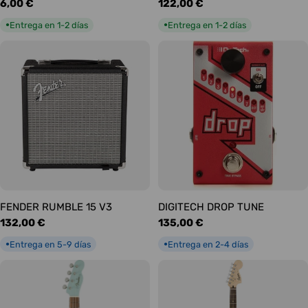
Precio
6,00 €
Precio
122,00 €
habitual
habitual
Entrega en 1-2 días
Entrega en 1-2 días
●
●
FENDER RUMBLE 15 V3
DIGITECH DROP TUNE
Precio
132,00 €
Precio
135,00 €
habitual
habitual
Entrega en 5-9 días
Entrega en 2-4 días
●
●