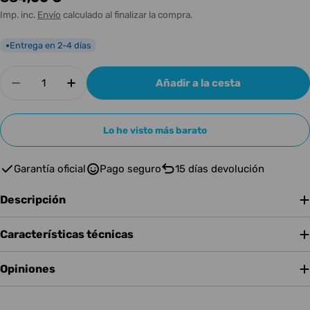
habitual
Imp. inc.
Envío
calculado al finalizar la compra.
Entrega en 2-4 días
●
Cantidad
Añadir a la cesta
Disminuir cantidad para CORT Bajo Eléctrico 
Aumentar cantidad para CORT Bajo El
Lo he visto más barato
Garantía oficial
Pago seguro
15 días devolución
Descripción
Características técnicas
Opiniones