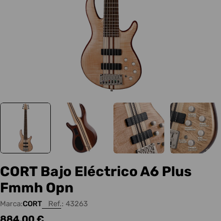
CORT Bajo Eléctrico A6 Plus
Fmmh Opn
Marca:
CORT
Ref.:
43263
Precio
884,00 €