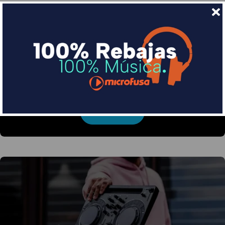
Financia tus compras con Sequra
Divide en 3 sin coste o hasta en 18 meses por una
pequeña cuota al mes con Sequra
Más info