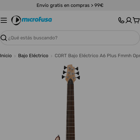
Saltar
Envío gratis en compras > 99€
al
contenido
C
Buscar
Inicio
Bajo Eléctrico
CORT Bajo Eléctrico A6 Plus Fmmh Op
Abrir medios 0 en modal