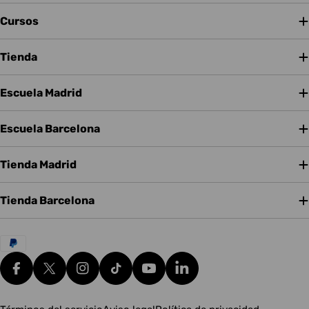
Cursos
Tienda
Escuela Madrid
Escuela Barcelona
Tienda Madrid
Tienda Barcelona
Métodos
de
pago
Facebook
X (Twitter)
Instagram
tiktok
YouTube
Translation missing: es.g