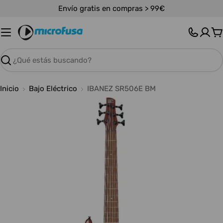
Saltar
Envío gratis en compras > 99€
al
contenido
C
Buscar
Inicio
Bajo Eléctrico
IBANEZ SR506E BM
Abrir medios 0 en modal