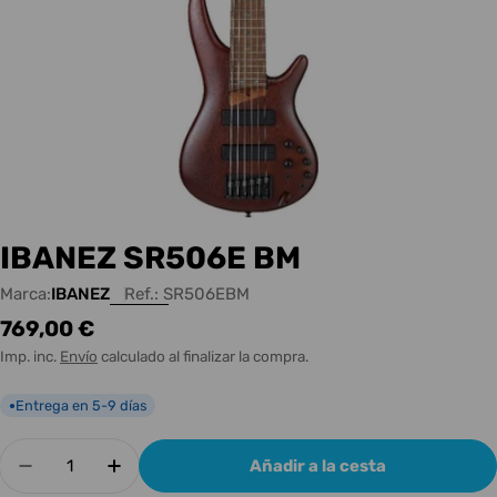
IBANEZ SR506E BM
Marca:
IBANEZ
Ref.:
SR506EBM
Precio
769,00 €
habitual
Imp. inc.
Envío
calculado al finalizar la compra.
Entrega en 5-9 días
●
Cantidad
Añadir a la cesta
Disminuir cantidad para IBANEZ SR506E BM
Aumentar cantidad para IBANEZ SR5