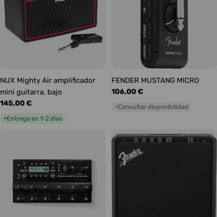
NUX Mighty Air amplificador
FENDER MUSTANG MICRO
Precio
106,00 €
mini guitarra, bajo
habitual
Precio
145,00 €
Consultar disponibilidad
○
habitual
Entrega en 1-2 días
●