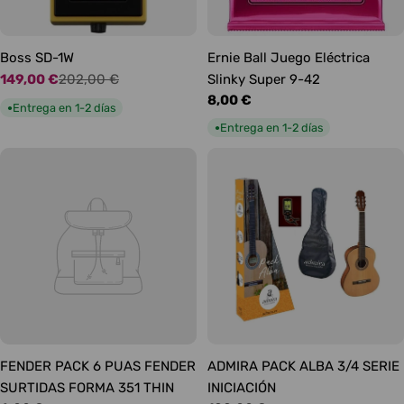
Boss SD-1W
Ernie Ball Juego Eléctrica
149,00 €
202,00 €
Slinky Super 9-42
Precio
Precio
Precio
8,00 €
de
habitual
Entrega en 1-2 días
●
habitual
oferta
Entrega en 1-2 días
●
FENDER PACK 6 PUAS FENDER
ADMIRA PACK ALBA 3/4 SERIE
SURTIDAS FORMA 351 THIN
INICIACIÓN