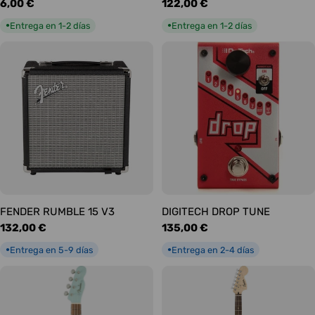
Precio
6,00 €
Precio
122,00 €
habitual
habitual
Entrega en 1-2 días
Entrega en 1-2 días
●
●
FENDER RUMBLE 15 V3
DIGITECH DROP TUNE
Precio
132,00 €
Precio
135,00 €
habitual
habitual
Entrega en 5-9 días
Entrega en 2-4 días
●
●