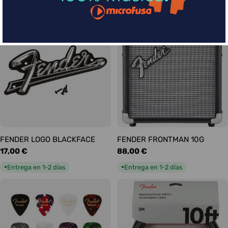
habitual
habitual
Entrega en 5-9 días
Entrega en 1-2 días
●
●
FENDER LOGO BLACKFACE
FENDER FRONTMAN 10G
Precio
17,00 €
Precio
88,00 €
habitual
habitual
Entrega en 1-2 días
Entrega en 1-2 días
●
●