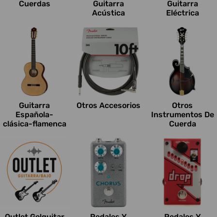
Cuerdas
Guitarra
Guitarra
Acústica
Eléctrica
Guitarra
Otros Accesorios
Otros
Española-
Instrumentos De
clásica-flamenca
Cuerda
Outlet Go!guitar
Pedales Y
Pedales Y