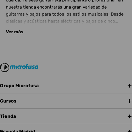
cuerda. Ya seas guitarrista principiante o profesional, en
nuestra tienda encontrarás una gran variedad de
guitarras y bajos para todos los estilos musicales. Desde
clásicas y acústicas hasta eléctricas y bajos de cinco
cuerdas, contamos con las mejores marcas del mercado.
Ver más
Complementa tu instrumento con amplificadores de
calidad y una amplia gama de efectos para crear tu propio
sonido.
Grupo Microfusa
Cursos
Tienda
Escuela Madrid