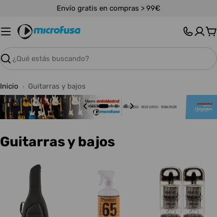
Saltar
Envío gratis en compras > 99€
al
contenido
C
Buscar
Inicio
Guitarras y bajos
C
Guitarras y bajos
o
l
e
c