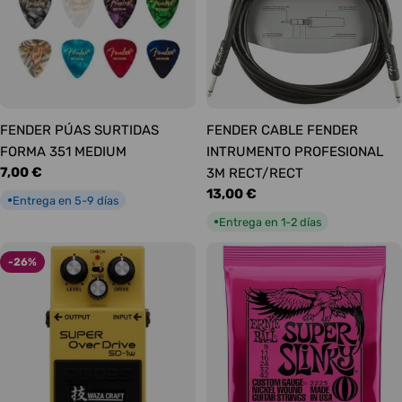
FENDER PÚAS SURTIDAS
FENDER CABLE FENDER
FORMA 351 MEDIUM
INTRUMENTO PROFESIONAL
Precio
7,00 €
3M RECT/RECT
habitual
Precio
13,00 €
Entrega en 5-9 días
●
habitual
Entrega en 1-2 días
●
-26%