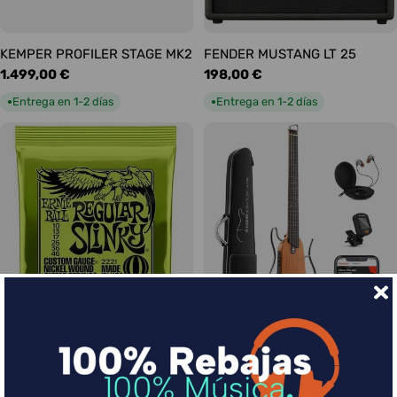
KEMPER PROFILER STAGE MK2
FENDER MUSTANG LT 25
Precio
1.499,00 €
Precio
198,00 €
habitual
habitual
Entrega en 1-2 días
Entrega en 1-2 días
●
●
Ernie Ball Juego Eléctrica
DONNER HUSH-I Silent Guitar
Slinky Regular 10-46
Caoba
Precio
9,00 €
Precio
339,00 €