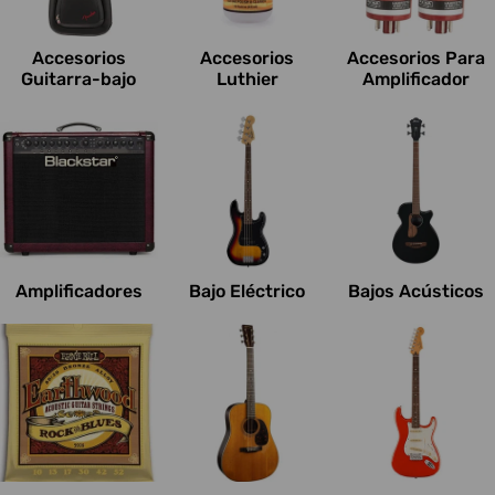
c
i
Accesorios
Accesorios
Accesorios Para
o
Guitarra-bajo
Luthier
Amplificador
n
e
s
:
Amplificadores
Bajo Eléctrico
Bajos Acústicos