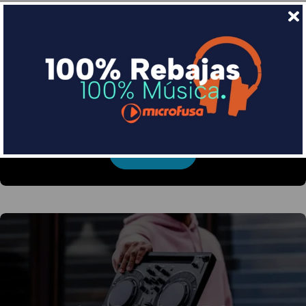
Financia tus compras con Sequra
Divide en 3 sin coste o hasta en 18 meses por una
pequeña cuota al mes con Sequra
Más info