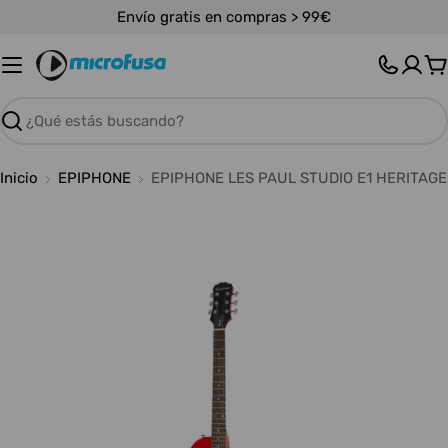
Saltar
Envío gratis en compras > 99€
al
contenido
C
Buscar
Inicio
EPIPHONE
EPIPHONE LES PAUL STUDIO E1 HERITAG
Abrir medios 0 en modal