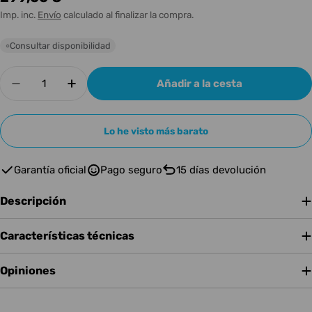
habitual
Imp. inc.
Envío
calculado al finalizar la compra.
Consultar disponibilidad
○
Cantidad
Añadir a la cesta
Disminuir cantidad para EPIPHONE LES PAUL 
Aumentar cantidad para EPIPHONE L
Lo he visto más barato
Garantía oficial
Pago seguro
15 días devolución
Descripción
Características técnicas
Opiniones