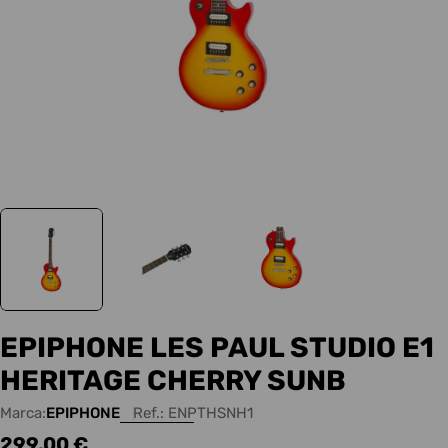
EPIPHONE LES PAUL STUDIO E1
HERITAGE CHERRY SUNB
Marca:
EPIPHONE
Ref.:
ENPTHSNH1
Precio
299,00 €