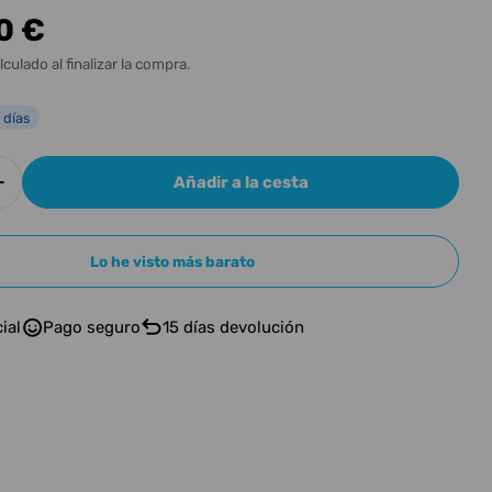
n
0 €
l
lculado al finalizar la compra.
 días
Añadir a la cesta
r cantidad para LTD SN-1 HT BLACK BLAST
Aumentar cantidad para LTD SN-1 HT BLACK BLA
n modal
Lo he visto más barato
ial
Pago seguro
15 días devolución