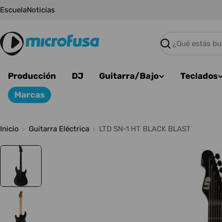
Saltar
Escuela
Noticias
al
contenido
Buscar
Producción
DJ
Guitarra/Bajo
Teclados
Marcas
Inicio
Guitarra Eléctrica
LTD SN-1 HT BLACK BLAST