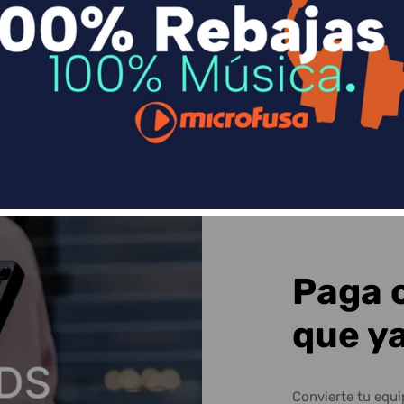
n
Divide en 3 sin coste o hasta en 18 meses p
Sequra
Paga 
que y
Convierte tu equ