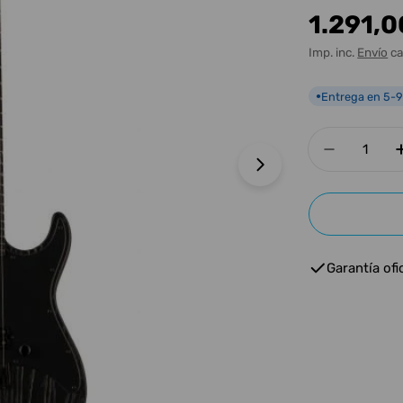
Precio
1.291,0
habitua
Imp. inc.
Envío
ca
Entrega en 5-9
●
Cantidad
Disminui
Abrir medios 1 e
Garantía ofic