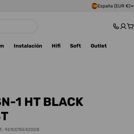
España (EUR €)
P
a
C
í
s
am
Instalación
Hifi
Soft
Outlet
/
r
e
g
SN-1 HT BLACK
i
ST
ó
.:
9610015E42008