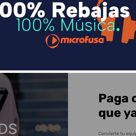
n
Divide en 3 sin coste o hasta en 18 meses p
Sequra
Paga 
que y
Convierte tu equ