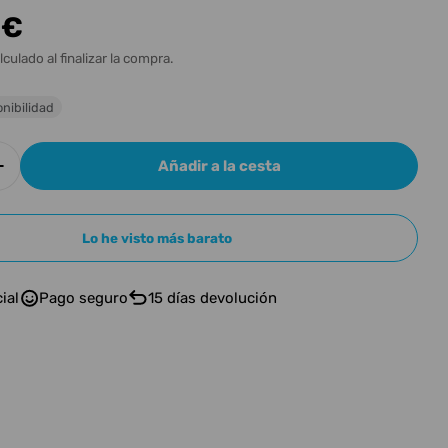
n
 €
l
lculado al finalizar la compra.
nibilidad
Añadir a la cesta
r cantidad para CORT Guitarra Eléctrica Kx300 Et
Aumentar cantidad para CORT Guitarra Eléctrica 
n modal
Lo he visto más barato
ial
Pago seguro
15 días devolución