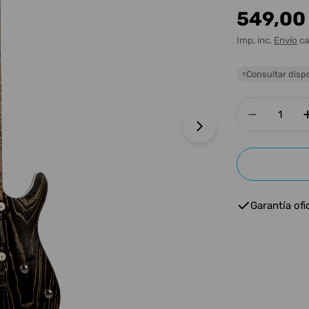
Precio
549,00
habitua
Imp. inc.
Envío
ca
Consultar dispo
○
Cantidad
Disminui
Abrir medios 1 e
Garantía ofic