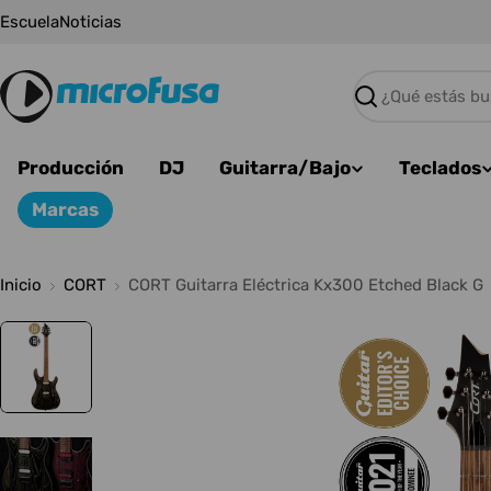
Saltar
Escuela
Noticias
al
contenido
Buscar
Producción
DJ
Guitarra/Bajo
Teclados
Marcas
Inicio
CORT
CORT Guitarra Eléctrica Kx300 Etched Black G