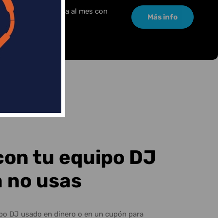
or una pequeña cuota al mes con
Más info
con tu equipo DJ
a no usas
ipo DJ usado en dinero o en un cupón para