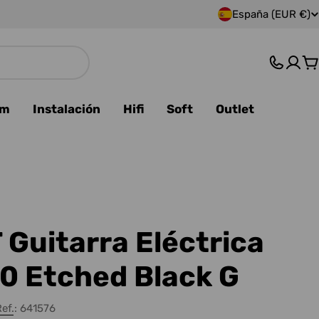
España (EUR €)
P
a
C
í
s
am
Instalación
Hifi
Soft
Outlet
/
r
e
g
Guitarra Eléctrica
i
0 Etched Black G
ó
ef.:
641576