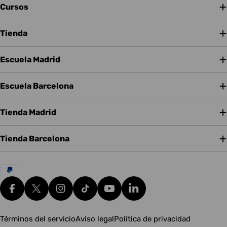
Cursos
Tienda
Escuela Madrid
Escuela Barcelona
Tienda Madrid
Tienda Barcelona
Métodos
de
pago
Facebook
X (Twitter)
Instagram
tiktok
YouTube
Translation missing: es.g
Términos del servicio
Aviso legal
Política de privacidad