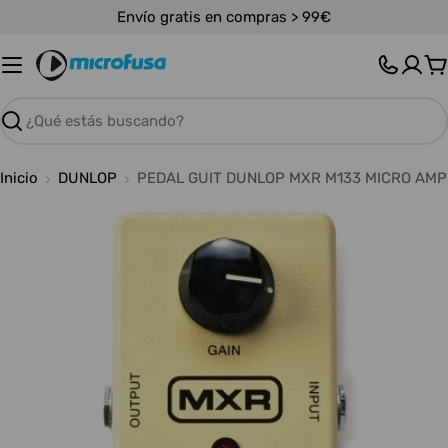
Saltar
Envío gratis en compras > 99€
al
contenido
C
Buscar
Inicio
DUNLOP
PEDAL GUIT DUNLOP MXR M133 MICRO AMP
Abrir medios 0 en modal