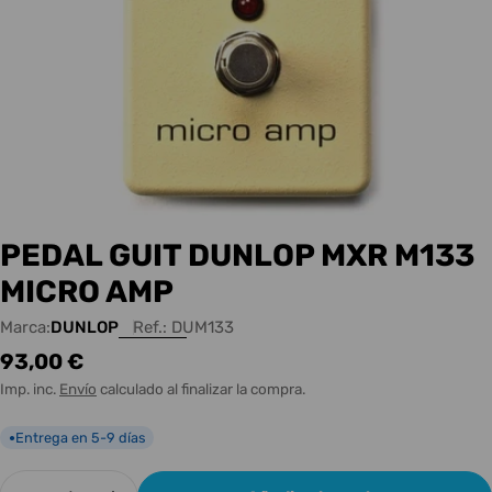
PEDAL GUIT DUNLOP MXR M133
MICRO AMP
Marca:
DUNLOP
Ref.:
DUM133
Precio
93,00 €
habitual
Imp. inc.
Envío
calculado al finalizar la compra.
Entrega en 5-9 días
●
Cantidad