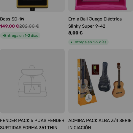
Boss SD-1W
Ernie Ball Juego Eléctrica
149,00 €
202,00 €
Slinky Super 9-42
Precio
Precio
Precio
8,00 €
de
habitual
Entrega en 1-2 días
●
habitual
oferta
Entrega en 1-2 días
●
FENDER PACK 6 PUAS FENDER
ADMIRA PACK ALBA 3/4 SERIE
SURTIDAS FORMA 351 THIN
INICIACIÓN