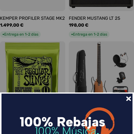
KEMPER PROFILER STAGE MK2
FENDER MUSTANG LT 25
Precio
1.499,00 €
Precio
198,00 €
habitual
habitual
Entrega en 1-2 días
Entrega en 1-2 días
●
●
Ernie Ball Juego Eléctrica
DONNER HUSH-I Silent Guitar
Slinky Regular 10-46
Caoba
Precio
9,00 €
Precio
339,00 €