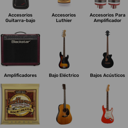
c
i
Accesorios
Accesorios
Accesorios Para
o
Guitarra-bajo
Luthier
Amplificador
n
e
s
:
Amplificadores
Bajo Eléctrico
Bajos Acústicos