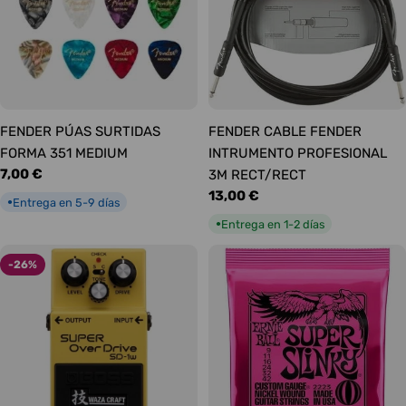
FENDER PÚAS SURTIDAS
FENDER CABLE FENDER
FORMA 351 MEDIUM
INTRUMENTO PROFESIONAL
Precio
7,00 €
3M RECT/RECT
habitual
Precio
13,00 €
Entrega en 5-9 días
●
habitual
Entrega en 1-2 días
●
-26%