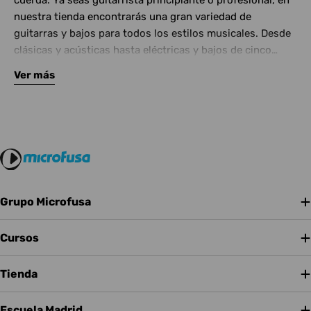
cuerda. Ya seas guitarrista principiante o profesional, en
nuestra tienda encontrarás una gran variedad de
guitarras y bajos para todos los estilos musicales. Desde
clásicas y acústicas hasta eléctricas y bajos de cinco
cuerdas, contamos con las mejores marcas del mercado.
Ver más
Complementa tu instrumento con amplificadores de
calidad y una amplia gama de efectos para crear tu propio
sonido.
Grupo Microfusa
Cursos
Tienda
Escuela Madrid