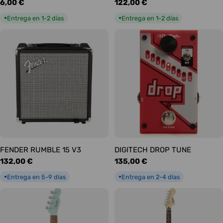
Precio
6,00 €
Precio
122,00 €
habitual
habitual
Entrega en 1-2 días
Entrega en 1-2 días
●
●
FENDER RUMBLE 15 V3
DIGITECH DROP TUNE
Precio
132,00 €
Precio
135,00 €
habitual
habitual
Entrega en 5-9 días
Entrega en 2-4 días
●
●