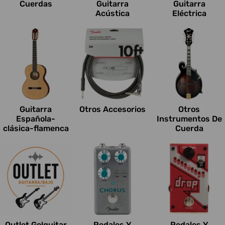
Cuerdas
Guitarra
Guitarra
Acústica
Eléctrica
Guitarra
Otros Accesorios
Otros
Española-
Instrumentos De
clásica-flamenca
Cuerda
Outlet Go!guitar
Pedales Y
Pedales Y