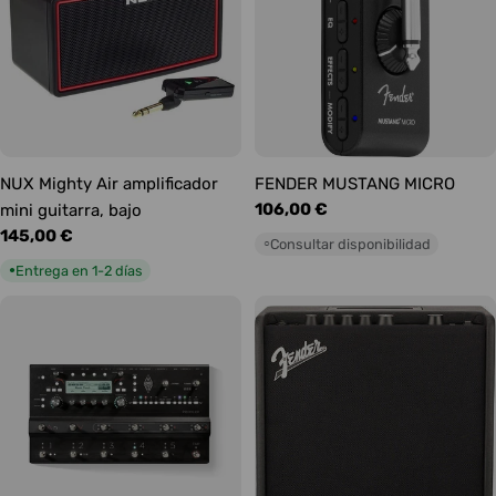
NUX Mighty Air amplificador
FENDER MUSTANG MICRO
Precio
106,00 €
mini guitarra, bajo
habitual
Precio
145,00 €
Consultar disponibilidad
○
habitual
Entrega en 1-2 días
●