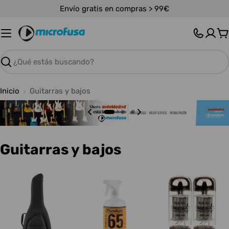
Saltar
Envío gratis en compras > 99€
al
contenido
C
Buscar
Inicio
Guitarras y bajos
C
Guitarras y bajos
o
l
e
c