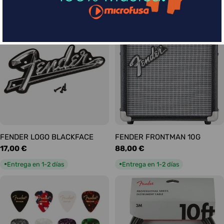
habitual
habitual
Entrega en 5-9 días
Entrega en 1-2 días
●
●
FENDER LOGO BLACKFACE
FENDER FRONTMAN 10G
Precio
17,00 €
Precio
88,00 €
habitual
habitual
Entrega en 1-2 días
Entrega en 1-2 días
●
●