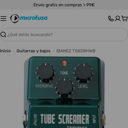
Saltar
Envío gratis en compras > 99€
al
contenido
C
Buscar
Inicio
Guitarras y bajos
IBANEZ TS808HWB
Abrir medios 0 en modal