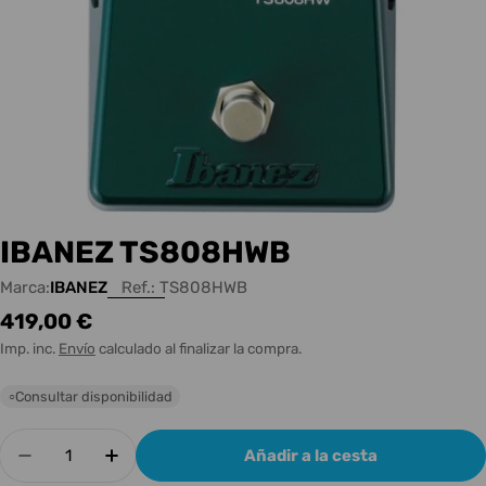
IBANEZ TS808HWB
Marca:
IBANEZ
Ref.:
TS808HWB
Precio
419,00 €
habitual
Imp. inc.
Envío
calculado al finalizar la compra.
Consultar disponibilidad
○
Cantidad
Añadir a la cesta
Disminuir cantidad para IBANEZ TS808HWB
Aumentar cantidad para IBANEZ TS8