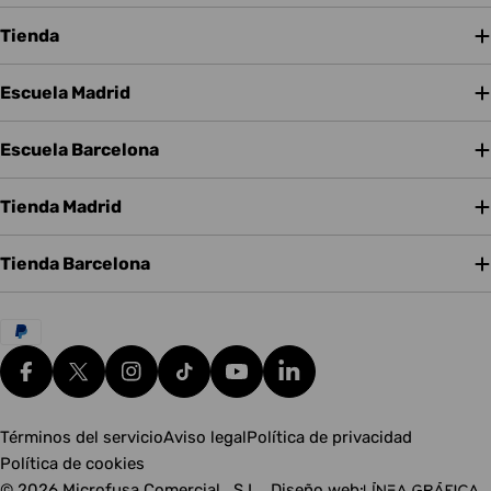
Tienda
Escuela Madrid
Escuela Barcelona
Tienda Madrid
Tienda Barcelona
Métodos
de
pago
Facebook
X (Twitter)
Instagram
tiktok
YouTube
Translation missing: es.g
Términos del servicio
Aviso legal
Política de privacidad
Política de cookies
© 2026
Microfusa Comercial , S.L.
.
Diseño web: