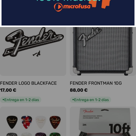
habitual
habitual
Entrega en 1-2 días
Entrega en 1-2 días
●
●
FENDER LOGO BLACKFACE
FENDER FRONTMAN 10G
Precio
17,00 €
Precio
88,00 €
habitual
habitual
Entrega en 1-2 días
Entrega en 1-2 días
●
●