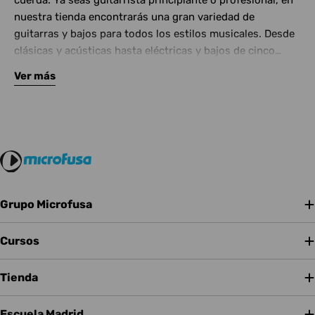
cuerda. Ya seas guitarrista principiante o profesional, en
nuestra tienda encontrarás una gran variedad de
guitarras y bajos para todos los estilos musicales. Desde
clásicas y acústicas hasta eléctricas y bajos de cinco
cuerdas, contamos con las mejores marcas del mercado.
Ver más
Complementa tu instrumento con amplificadores de
calidad y una amplia gama de efectos para crear tu propio
sonido.
Grupo Microfusa
Cursos
Tienda
Escuela Madrid