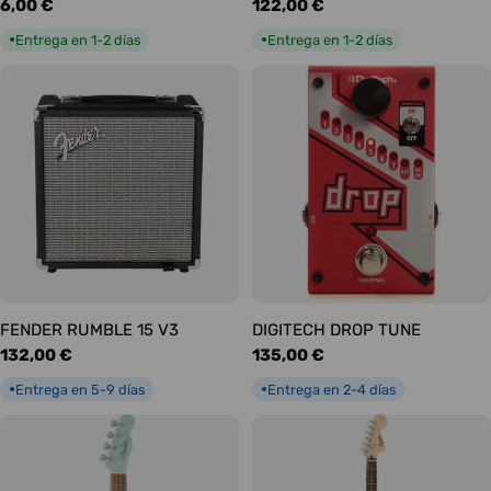
Precio
6,00 €
Precio
122,00 €
habitual
habitual
Entrega en 1-2 días
Entrega en 1-2 días
●
●
FENDER RUMBLE 15 V3
DIGITECH DROP TUNE
Precio
132,00 €
Precio
135,00 €
habitual
habitual
Entrega en 5-9 días
Entrega en 2-4 días
●
●