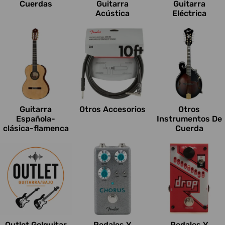
Cuerdas
Guitarra
Guitarra
Acústica
Eléctrica
Guitarra
Otros Accesorios
Otros
Española-
Instrumentos De
clásica-flamenca
Cuerda
Outlet Go!guitar
Pedales Y
Pedales Y