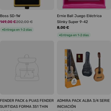
Boss SD-1W
Ernie Ball Juego Eléctrica
149,00 €
202,00 €
Slinky Super 9-42
Precio
Precio
Precio
8,00 €
de
habitual
Entrega en 1-2 días
●
habitual
oferta
Entrega en 1-2 días
●
FENDER PACK 6 PUAS FENDER
ADMIRA PACK ALBA 3/4 SERIE
SURTIDAS FORMA 351 THIN
INICIACIÓN