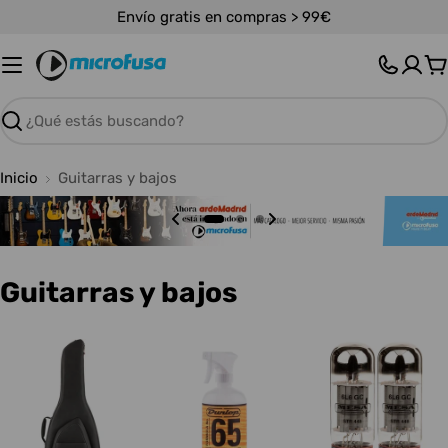
Saltar
Envío gratis en compras > 99€
al
contenido
C
Buscar
Inicio
Guitarras y bajos
C
Guitarras y bajos
o
l
e
c