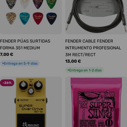
FENDER PÚAS SURTIDAS
FENDER CABLE FENDER
FORMA 351 MEDIUM
INTRUMENTO PROFESIONAL
Precio
7,00 €
3M RECT/RECT
habitual
Precio
13,00 €
Entrega en 5-9 días
●
habitual
Entrega en 1-2 días
●
-26%