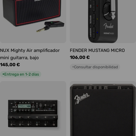
NUX Mighty Air amplificador
FENDER MUSTANG MICRO
Precio
106,00 €
mini guitarra, bajo
habitual
Precio
145,00 €
Consultar disponibilidad
○
habitual
Entrega en 1-2 días
●