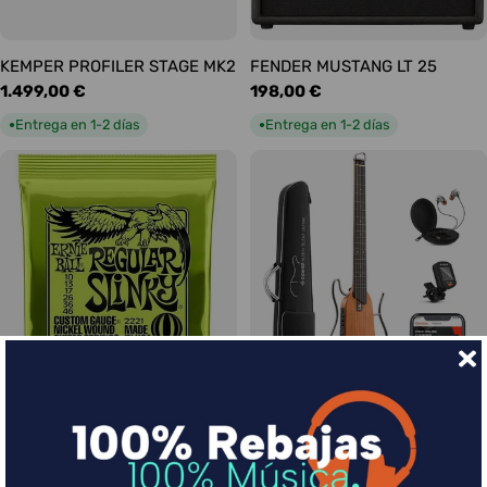
KEMPER PROFILER STAGE MK2
FENDER MUSTANG LT 25
Precio
1.499,00 €
Precio
198,00 €
habitual
habitual
Entrega en 1-2 días
Entrega en 1-2 días
●
●
Ernie Ball Juego Eléctrica
DONNER HUSH-I Silent Guitar
Slinky Regular 10-46
Caoba
Precio
9,00 €
Precio
339,00 €