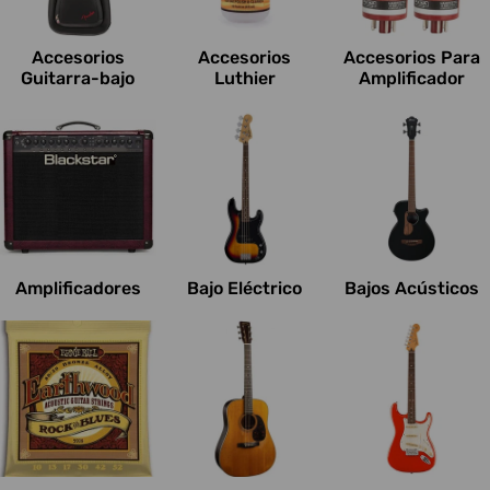
c
i
Accesorios
Accesorios
Accesorios Para
o
Guitarra-bajo
Luthier
Amplificador
n
e
s
:
Amplificadores
Bajo Eléctrico
Bajos Acústicos