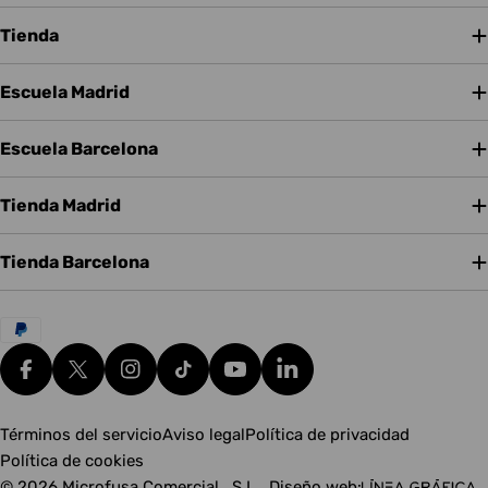
Tienda
Escuela Madrid
Escuela Barcelona
Tienda Madrid
Tienda Barcelona
Métodos
de
pago
Facebook
X (Twitter)
Instagram
tiktok
YouTube
Translation missing: es.g
Términos del servicio
Aviso legal
Política de privacidad
Política de cookies
© 2026
Microfusa Comercial , S.L.
.
Diseño web: