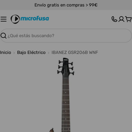
Saltar
Envío gratis en compras > 99€
al
contenido
C
Buscar
Inicio
Bajo Eléctrico
IBANEZ GSR206B WNF
Abrir medios 0 en modal