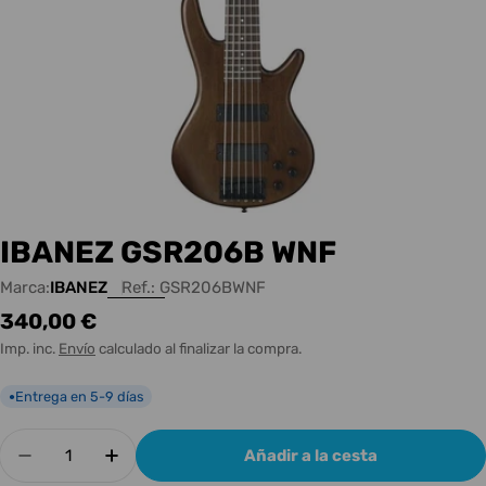
IBANEZ GSR206B WNF
Marca:
IBANEZ
Ref.:
GSR206BWNF
Precio
340,00 €
habitual
Imp. inc.
Envío
calculado al finalizar la compra.
Entrega en 5-9 días
●
Cantidad
Añadir a la cesta
Disminuir cantidad para IBANEZ GSR206B WNF
Aumentar cantidad para IBANEZ GSR