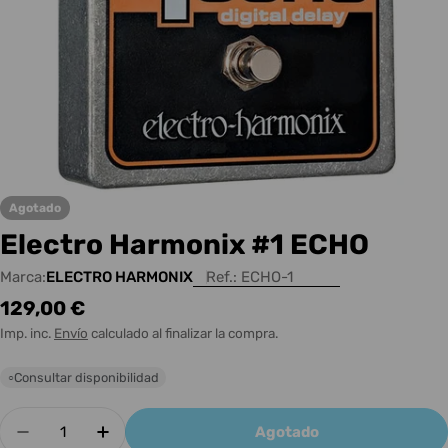
Agotado
Electro Harmonix #1 ECHO
Marca:
ELECTRO HARMONIX
Ref.:
ECHO-1
Precio
129,00 €
habitual
Imp. inc.
Envío
calculado al finalizar la compra.
Consultar disponibilidad
○
Cantidad
Agotado
Disminuir cantidad para Electro Harmonix #1 
Aumentar cantidad para Electro Harm