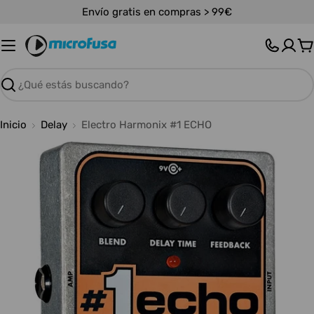
Saltar
Envío gratis en compras > 99€
al
contenido
C
Buscar
Inicio
Delay
Electro Harmonix #1 ECHO
Abrir medios 0 en modal