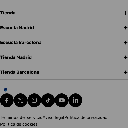
Tienda
Escuela Madrid
Escuela Barcelona
Tienda Madrid
Tienda Barcelona
Métodos
de
pago
Facebook
X (Twitter)
Instagram
tiktok
YouTube
Translation missing: es.g
Términos del servicio
Aviso legal
Política de privacidad
Política de cookies