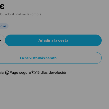
n
 €
l
lculado al finalizar la compra.
 días
Añadir a la cesta
r cantidad para Electro Harmonix ATTACK DECAY
Aumentar cantidad para Electro Harmonix ATTAC
n modal
Lo he visto más barato
ial
Pago seguro
15 días devolución