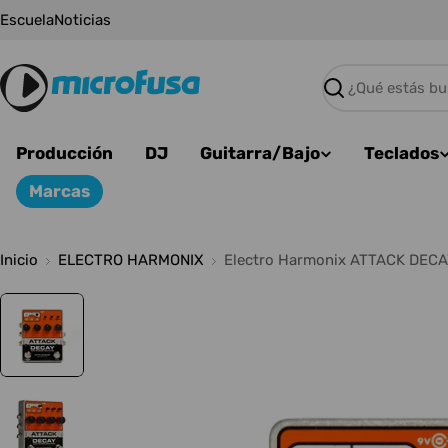
Saltar
Escuela
Noticias
al
contenido
Buscar
Producción
DJ
Guitarra/Bajo
Teclados
Marcas
Inicio
ELECTRO HARMONIX
Electro Harmonix ATTACK DEC