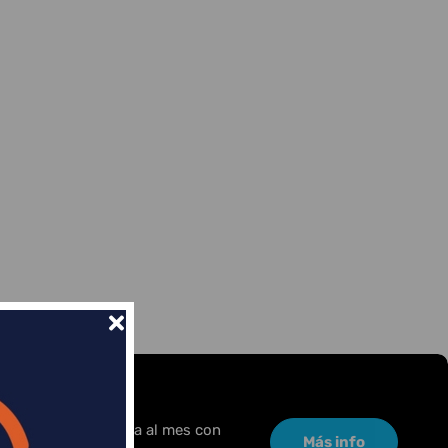
or una pequeña cuota al mes con
Más info