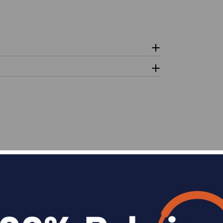
n
Divide en 3 sin coste o hasta en 18 meses p