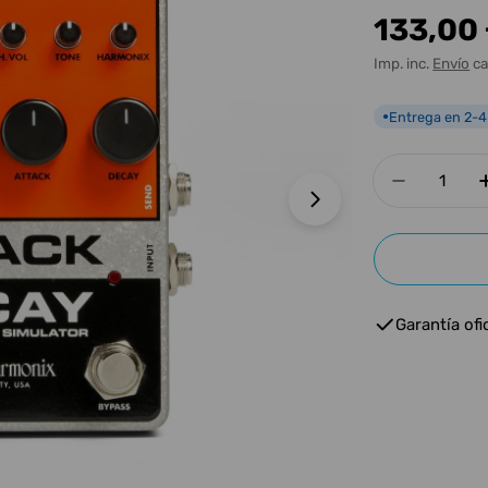
Precio
133,00
habitua
Imp. inc.
Envío
ca
Entrega en 2-4
●
Cantidad
Disminui
Abrir medios 1 e
Garantía ofic