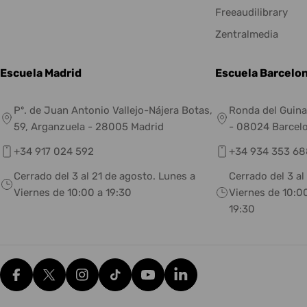
Freeaudilibrary
Zentralmedia
Escuela Madrid
Escuela Barcelo
Pº. de Juan Antonio Vallejo-Nájera Botas,
Ronda del Guina
59, Arganzuela - 28005 Madrid
- 08024 Barcel
+34 917 024 592
+34 934 353 68
Cerrado del 3 al 21 de agosto. Lunes a
Cerrado del 3 al
Viernes de 10:00 a 19:30
Viernes de 10:00
19:30
Facebook
X (Twitter)
Instagram
tiktok
YouTube
Translation missing: es.g