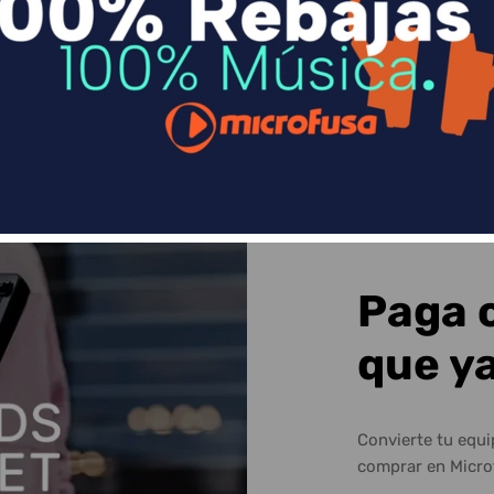
Sequra
Paga 
que y
Convierte tu equ
comprar en Micro