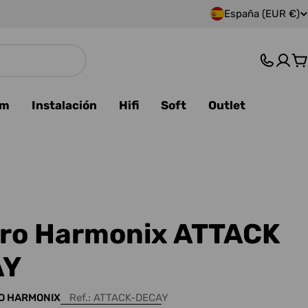
España (EUR €)
P
a
C
í
s
am
Instalación
Hifi
Soft
Outlet
/
r
e
g
tro Harmonix ATTACK
i
AY
ó
O HARMONIX
Ref.:
ATTACK-DECAY