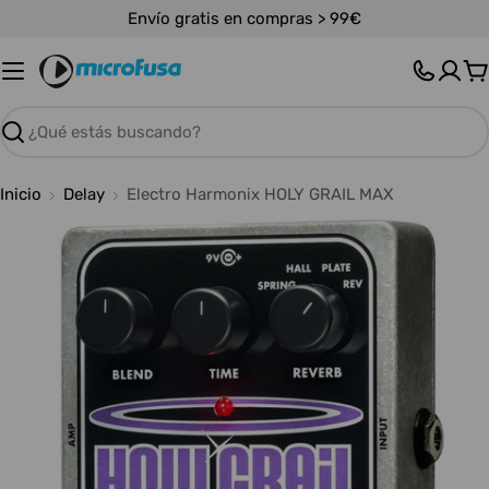
Saltar
Envío gratis en compras > 99€
al
contenido
C
Buscar
Inicio
Delay
Electro Harmonix HOLY GRAIL MAX
Abrir medios 0 en modal