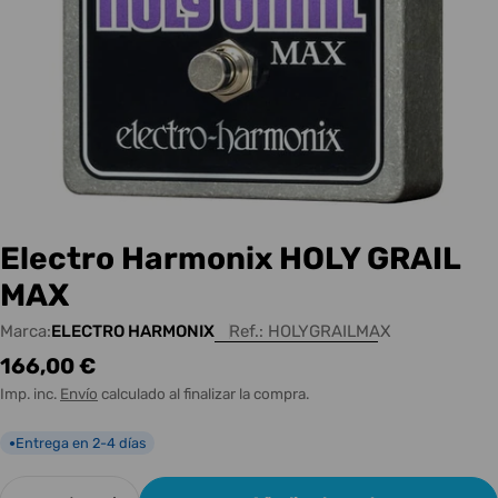
Electro Harmonix HOLY GRAIL
MAX
Marca:
ELECTRO HARMONIX
Ref.:
HOLYGRAILMAX
Precio
166,00 €
habitual
Imp. inc.
Envío
calculado al finalizar la compra.
Entrega en 2-4 días
●
Cantidad