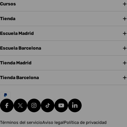
Cursos
Tienda
Escuela Madrid
Escuela Barcelona
Tienda Madrid
Tienda Barcelona
Métodos
de
pago
Facebook
X (Twitter)
Instagram
tiktok
YouTube
Translation missing: es.g
Términos del servicio
Aviso legal
Política de privacidad