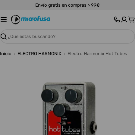
Saltar
Envío gratis en compras > 99€
al
contenido
C
Buscar
Inicio
ELECTRO HARMONIX
Electro Harmonix Hot Tubes
Abrir medios 0 en modal