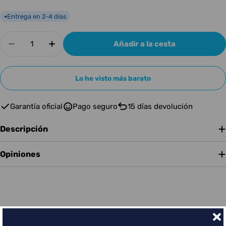
Entrega en 2-4 días
●
Cantidad
Añadir a la cesta
Disminuir cantidad para Electro Harmonix Hot 
Aumentar cantidad para Electro Harm
Lo he visto más barato
Garantía oficial
Pago seguro
15 días devolución
Descripción
Opiniones